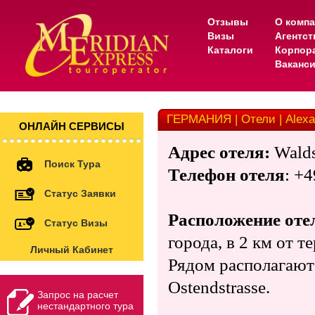
Отзывы
О комп
Визы
Агентс
Каталоги
Корпор
Ваканс
ГЕРМАНИЯ | Отели | Alexa
ОНЛАЙН СЕРВИСЫ
Адрес
отеля
:
Walds
Поиск Тура
Телефон отеля
: +4
Статус Заявки
Расположение оте
Статус Визы
города, в
2 км
от те
Личный Кабинет
Рядом располагаютс
Ostendstrasse.
Запрос на расчет
нестандартного тура