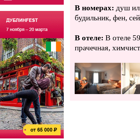
В номерах:
душ или
будильник, фен, се
В отеле:
В отеле 59
прачечная, химчист