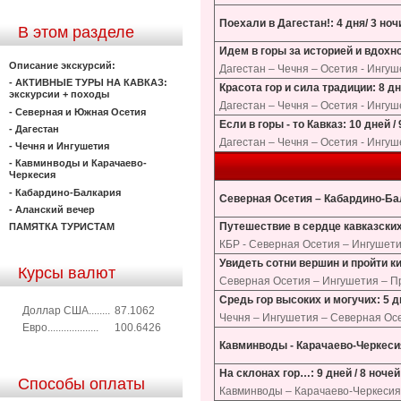
Поехали в Дагестан!: 4 дня/ 3 ноч
В этом разделе
Идем в горы за историей и вдохно
Описание экскурсий:
Дагестан – Чечня – Осетия - Ингу
- АКТИВНЫЕ ТУРЫ НА КАВКАЗ:
Красота гор и сила традиции: 8 дн
экскурсии + походы
Дагестан – Чечня – Осетия - Ингу
- Северная и Южная Осетия
Если в горы - то Кавказ: 10 дней /
- Дагестан
Дагестан – Чечня – Осетия - Ингу
- Чечня и Ингушетия
- Кавминводы и Карачаево-
Черкесия
- Кабардино-Балкария
Северная Осетия – Кабардино-Балк
- Аланский вечер
Путешествие в сердце кавказских г
ПАМЯТКА ТУРИСТАМ
КБР - Северная Осетия – Ингушет
Увидеть сотни вершин и пройти ки
Курсы валют
Северная Осетия – Ингушетия – П
Средь гор высоких и могучих: 5 дн
Доллар США........
87.1062
Чечня – Ингушетия – Северная Ос
Евро...................
100.6426
Кавминводы - Карачаево-Черкесия:
На склонах гор…: 9 дней / 8 ночей
Способы оплаты
Кавминводы – Карачаево-Черкесия