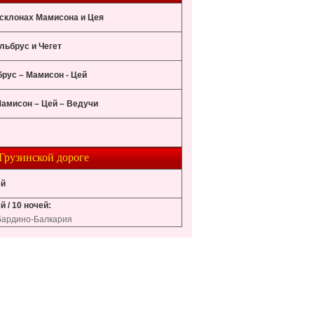
 склонах Мамисона и Цея
льбрус и Чегет
рус – Мамисон - Цей
Мамисон – Цей – Ведучи
Грузинской дороге
ей
й / 10 ночей:
абардино-Балкария