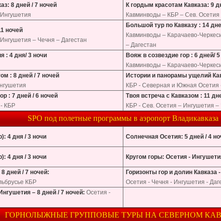
з: 8 дней / 7 ночей
К гордым красотам Кавказа: 9 дн
 Ингушетия
Кавминводы – КБР – Сев. Осетия
Большой тур по Кавказу : 14 дне
11 ночей
Кавминводы – Карачаево-Черкеси
 Ингушетия – Чечня – Дагестан
– Дагестан
: 4 дня/ 3 ночи
Вояж в созвездие гор : 6 дней/ 5
Кавминводы – Карачаево-Черкеси
м : 8 дней / 7 ночей
Истории и панорамы ущелий Кавк
Ингушетия
КБР - Северная и Южная Осетия 
р : 7 дней / 6 ночей
Твоя встреча с Кавказом : 11 дн
- КБР
КБР - Сев. Осетия – Ингушетия – 
SPO под полетные программы в аэропорт Владикавказа
: 4 дня / 3 ночи
Солнечная Осетия: 5 дней / 4 но
: 4 дня / 3 ночи
Кругом горы: Осетия - Ингушетия
8 дней / 7 ночей:
Горизонты гор и долин Кавказа - 
эльбрусье КБР
Осетия - Чечня - Ингушетия - Даг
Ингушетия – 8 дней / 7 ночей:
Осетия -
ГОРНОЛЫЖНЫЕ ГРУППОВЫЕ ТУРЫ НА СЕВЕРНОМ КАВ