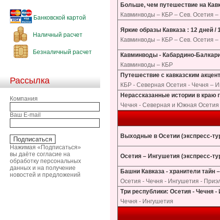
Больше, чем путешествие на Кавка
Кавминводы – КБР – Сев. Осетия –
Банковской картой
Яркие образы Кавказа : 12 дней / 
Наличный расчет
Кавминводы – КБР – Сев. Осетия –
Безналичный расчет
Кавминводы - Кабардино-Балкария 
Кавминводы – КБР
Путешествие с кавказским акценто
Рассылка
КБР - Северная Осетия - Чечня – 
Нерассказанные истории в краю го
Компания
Чечня - Северная и Южная Осетия 
Ваш E-mail
Выходные в Осетии (экспресс-тур)
Нажимая «Подписаться»
вы даёте согласие на
Осетия – Ингушетия (экспресс-тур)
обработку персональных
данных и на получение
Башни Кавказа - хранители тайн – 
новостей и предложений
Осетия - Чечня - Ингушетия - При
Три республики: Осетия - Чечня - 
Чечня - Ингушетия