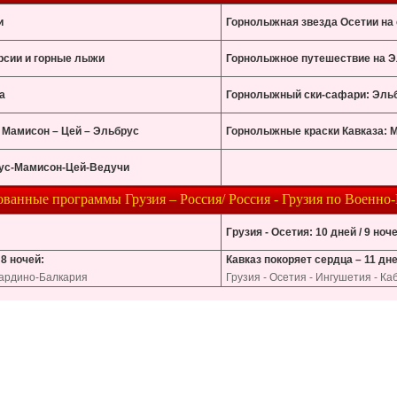
и
Горнолыжная звезда Осетии на
урсии и горные лыжи
Горнолыжное путешествие на Э
а
Горнолыжный ски-сафари: Эльб
 Мамисон – Цей – Эльбрус
Горнолыжные краски Кавказа: 
ус-Мамисон-Цей-Ведучи
ванные программы Грузия – Россия/ Россия - Грузия по Военно-
Грузия - Осетия: 10 дней / 9 ноч
 8 ночей:
Кавказ покоряет сердца – 11 дне
бардино-Балкария
Грузия - Осетия - Ингушетия - К