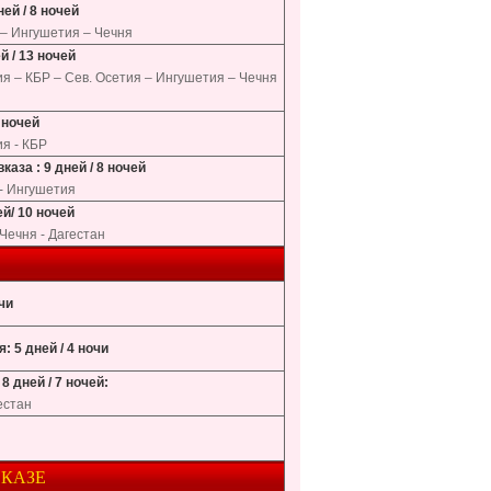
ей / 8 ночей
 – Ингушетия – Чечня
й / 13 ночей
я – КБР – Сев. Осетия – Ингушетия – Чечня
 ночей
я - КБР
аза : 9 дней / 8 ночей
- Ингушетия
ей/ 10 ночей
Чечня - Дагестан
чи
: 5 дней / 4 ночи
8 дней / 7 ночей:
естан
КАЗЕ