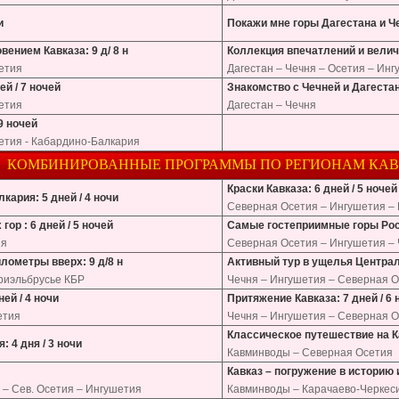
и
Покажи мне горы Дагестана и Че
вением Кавказа: 9 д/ 8 н
Коллекция впечатлений и величи
шетия
Дагестан – Чечня – Осетия – Ин
ей / 7 ночей
Знакомство с Чечней и Дагестано
шетия
Дагестан – Чечня
 9 ночей
шетия - Кабардино-Балкария
КОМБИНИРОВАННЫЕ ПРОГРАММЫ ПО РЕГИОНАМ КА
Краски Кавказа: 6 дней / 5 ночей
ария: 5 дней / 4 ночи
Северная Осетия – Ингушетия –
ор : 6 дней / 5 ночей
Самые гостеприимные горы Росси
ия
Северная Осетия – Ингушетия – 
лометры вверх: 9 д/8 н
Активный тур в ущелья Централь
риэльбрусье КБР
Чечня – Ингушетия – Северная 
ей / 4 ночи
Притяжение Кавказа: 7 дней / 6 
етия
Чечня – Ингушетия – Северная О
Классическое путешествие на Ка
 4 дня / 3 ночи
Кавминводы – Северная Осетия
Кавказ – погружение в историю и
 – Сев. Осетия – Ингушетия
Кавминводы – Карачаево-Черкес