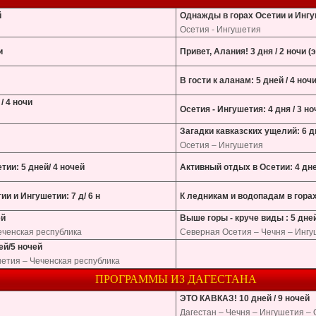
й
Однажды в горах Осетии и Ингуш
Осетия - Ингушетия
и
Привет, Алания! 3 дня / 2 ночи (
В гости к аланам: 5 дней / 4 ноч
/ 4 ночи
Осетия - Ингушетия: 4 дня / 3 но
Загадки кавказских ущелий: 6 дн
Осетия – Ингушетия
тии: 5 дней/ 4 ночей
Активный отдых в Осетии: 4 дне
и и Ингушетии: 7 д/ 6 н
К ледникам и водопадам в горах
ей
Выше горы - круче виды : 5 дней
еченская республика
Северная Осетия – Чечня – Инг
ей/5 ночей
етия – Чеченская республика
ПРОГРАММЫ ИЗ ДАГЕСТАНА
ЭТО КАВКАЗ! 10 дней / 9 ночей
Дагестан – Чечня – Ингушетия – 