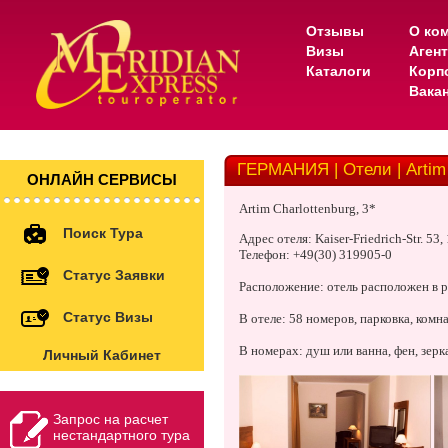
Отзывы
О ко
Визы
Аген
Каталоги
Корп
Вака
ГЕРМАНИЯ | Отели | Artim 
ОНЛАЙН СЕРВИСЫ
Artim Charlottenburg, 3*
Поиск Тура
Адрес отеля: Kaiser-Friedrich-Str. 53
,
Телефон: +49(30) 319905-0
Статус Заявки
Расположение: отель расположен в р
Статус Визы
В отеле: 58 номеров, парковка, комна
В номерах: душ или ванна, фен, зерка
Личный Кабинет
Запрос на расчет
нестандартного тура