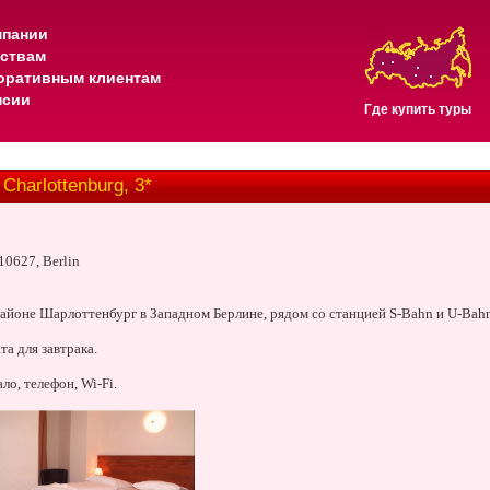
мпании
тствам
оративным клиентам
нсии
Где купить туры
Charlottenburg, 3*
10627
,
Berlin
айоне Шарлоттенбург в Западном Берлине, рядом со станцией S-Bahn и U-Bahn
та для завтрака.
ло, телефон, Wi-Fi.