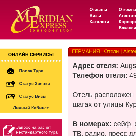
Отзывы
О комп
Визы
Агентс
Каталоги
Корпор
Ваканс
ГЕРМАНИЯ | Отели | Alsterh
ОНЛАЙН СЕРВИСЫ
Адрес отеля:
Augs
Поиск Тура
Телефон отеля:
49
Статус Заявки
Отель расположен 
Статус Визы
шагах от улицы Ку
Личный Кабинет
В номерах:
сейф, 
Запрос на расчет
нестандартного тура
ТВ, радио, пресс д