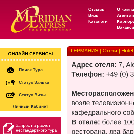
Отзывы
О комп
Визы
Агентс
Каталоги
Корпор
Ваканс
ГЕРМАНИЯ | Отели | Hotel P
ОНЛАЙН СЕРВИСЫ
Адрес отеля:
7, Al
Поиск Тура
Телефон:
+49 (0) 
Статус Заявки
Месторасположен
Статус Визы
возле телевизионн
Личный Кабинет
кафедрального соб
В отеле:
более 100
Запрос на расчет
нестандартного тура
ресторана, два бар