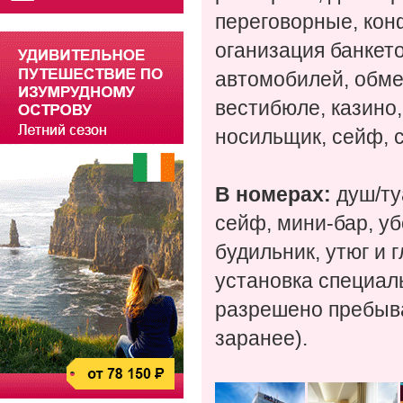
переговорные, кон
оганизация банкет
автомобилей, обме
вестибюле, казино
носильщик, сейф, с
В номерах:
душ/ту
сейф, мини-бар, уб
будильник, утюг и 
установка специаль
разрешено пребыв
заранее).