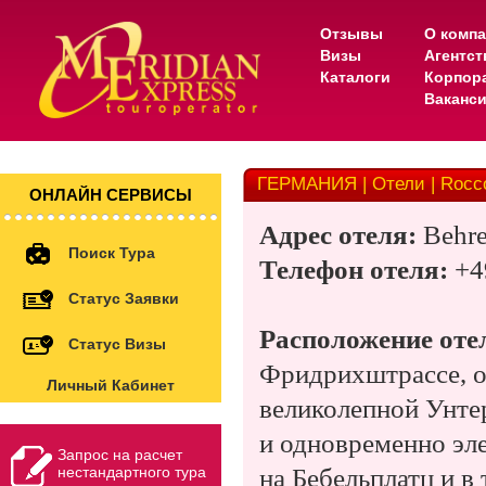
Отзывы
О комп
Визы
Агентс
Каталоги
Корпор
Ваканс
ГЕРМАНИЯ | Отели | Rocco
ОНЛАЙН СЕРВИСЫ
Адрес отеля:
Behren
Поиск Тура
Телефон отеля:
+4
Статус Заявки
Расположение оте
Статус Визы
Фридрихштрассе, о
Личный Кабинет
великолепной Унте
и одновременно эле
Запрос на расчет
нестандартного тура
на Бебельплатц и в