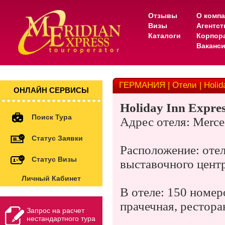
Отзывы
О комп
Визы
Агентс
Каталоги
Корпор
Ваканс
ГЕРМАНИЯ | Отели | Holiday
ОНЛАЙН СЕРВИСЫ
Holiday Inn Expres
Поиск Тура
Адрес отеля: Merced
Статус Заявки
Расположение: отел
Статус Визы
выставочного центр
Личный Кабинет
В отеле: 150 номер
прачечная, рестора
Запрос на расчет
нестандартного тура