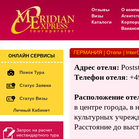
Отзывы
О комп
Визы
Агентс
Каталоги
Корпор
Ваканс
ГЕРМАНИЯ | Отели | InterCi
ОНЛАЙН СЕРВИСЫ
Адрес отеля:
Posts
Поиск Тура
Телефон отеля
: +
Статус Заявки
Расположение оте
Статус Визы
в центре города, в
Личный Кабинет
культурных учрежд
Расстояние до выс
Запрос на расчет
нестандартного тура