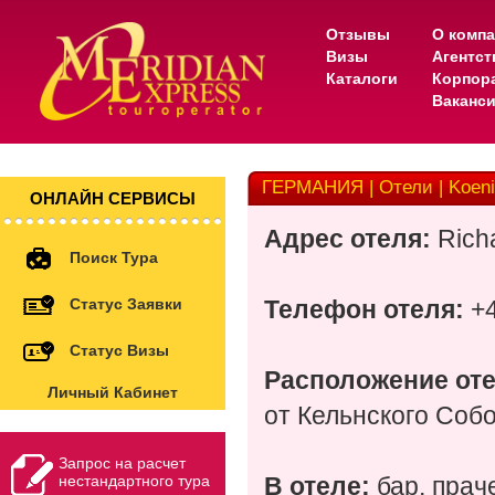
Отзывы
О комп
Визы
Агентс
Каталоги
Корпор
Ваканс
ГЕРМАНИЯ | Отели | Koeni
ОНЛАЙН СЕРВИСЫ
Адрес отеля:
Richa
Поиск Тура
Статус Заявки
Телефон отеля:
+4
Статус Визы
Расположение от
Личный Кабинет
от Кельнского Собор
Запрос на расчет
нестандартного тура
В отеле:
бар, праче