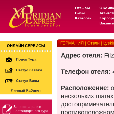
Отзывы
О комп
Визы
Агентс
Каталоги
Корпор
Ваканс
ГЕРМАНИЯ | Отели | Lyski
ОНЛАЙН СЕРВИСЫ
Адрес отеля:
Fil
Поиск Тура
Статус Заявки
Телефон отеля:
Статус Визы
Расположение:
о
Личный Кабинет
нескольких шагах 
достопримечател
Запрос на расчет
нестандартного тура
противоположном