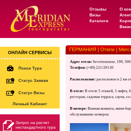
Отзывы
О ко
Визы
Аген
Каталоги
Корп
Вака
ГЕРМАНИЯ | Отели | Mercur
ОНЛАЙН СЕРВИСЫ
Адрес отеля:
Severinstrasse
, 199, 50
Телефон:
(+49) 221/20130
Поиск Тура
Расположение:
расположен в
2 км
от
Статус Заявки
В отеле:
В отеле 5 этажей, 3 лифта, 
Статус Визы
ресторан, садовая терраса, сауна, со
Личный Кабинет
В номере:
Ванная комната, мини-бар
обслуживание номеров.
Запрос на расчет
нестандартного тура