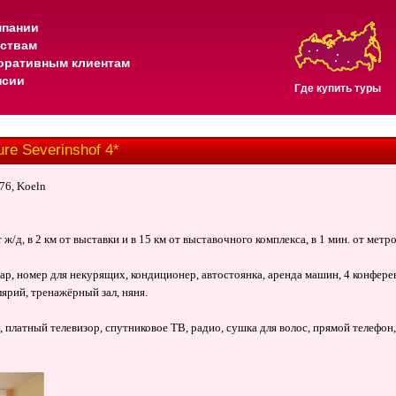
мпании
тствам
оративным клиентам
нсии
Где купить туры
e Severinshof 4*
676,
Koeln
 ж/д, в
2 км
от выставки и в
15 км
от выставочного комплекса, в 1 мин. от метро
бар, номер для некурящих, кондиционер, автостоянка, аренда машин, 4 конферен
лярий, тренажёрный зал, няня.
, платный телевизор, спутниковое ТВ, радио, сушка для волос, прямой телефо