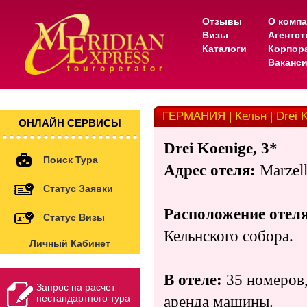
Отзывы
О комп
Визы
Агентс
Каталоги
Корпор
Ваканс
ГЕРМАНИЯ | Кельн | Drei K
ОНЛАЙН СЕРВИСЫ
Drei Koenige, 3*
Поиск Тура
Адрес отеля:
Marzell
Статус Заявки
Расположение отеля
Статус Визы
Кельнского собора.
Личный Кабинет
В отеле:
35 номеров,
Запрос на расчет
нестандартного тура
аренда машины.