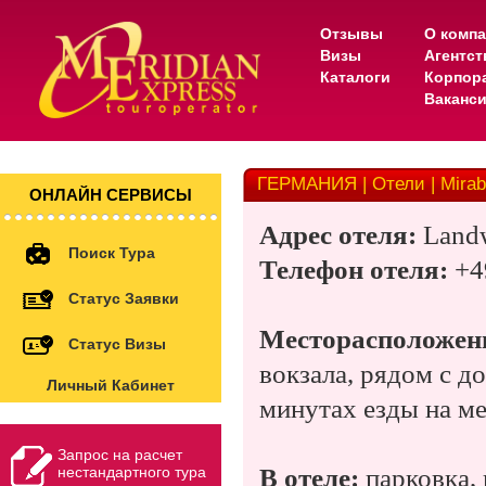
Отзывы
О комп
Визы
Агентс
Каталоги
Корпор
Ваканс
ГЕРМАНИЯ | Отели | Mirabe
ОНЛАЙН СЕРВИСЫ
Адрес отеля:
Landw
Поиск Тура
Телефон отеля:
+49
Статус Заявки
Месторасположени
Статус Визы
вокзала, рядом с д
Личный Кабинет
минутах езды на ме
Запрос на расчет
нестандартного тура
В отеле:
парковка, 