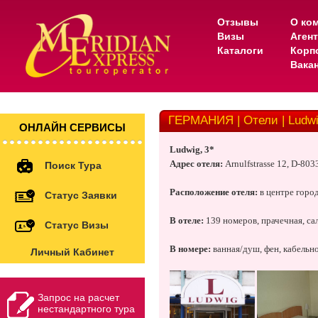
Отзывы
О ко
Визы
Аген
Каталоги
Корп
Вака
ГЕРМАНИЯ | Отели | Ludwi
ОНЛАЙН СЕРВИСЫ
Ludwig, 3*
Адрес отеля:
Arnulfstrasse 12, D-80
Поиск Тура
Расположение отеля:
в центре город
Статус Заявки
В отеле:
139 номеров, прачечная, са
Статус Визы
В номере:
ванная/душ, фен, кабельно
Личный Кабинет
Запрос на расчет
нестандартного тура