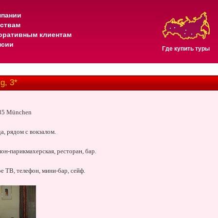
мпании
тствам
оративным клиентам
нсии
Где купить туры
g, 3*
335 München
а, рядом с вокзалом.
лон-парикмахерская, ресторан, бар.
е ТВ, телефон, мини-бар, сейф.