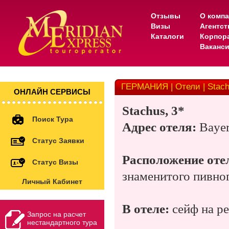
Отзывы
О комп
Визы
Агентс
Каталоги
Корпор
Ваканс
ГЕРМАНИЯ | Отели | Stach
ОНЛАЙН СЕРВИСЫ
Stachus, 3*
Поиск Тура
Адрес отеля:
Bayer
Статус Заявки
Расположение оте
Статус Визы
знаменитого пивног
Личный Кабинет
В отеле:
сейф на ре
Запрос на расчет
нестандартного тура