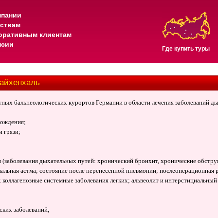
мпании
тствам
оративным клиентам
нсии
Где купить туры
айхенхаль
стных бальнеологических курортов Германии в области лечения заболеваний д
хождения;
 грязи;
 (заболевания дыхательных путей: хронический бронхит, хронические обструк
альная астма; состояние после перенесенной пневмонии; послеоперационная р
коллагенозные системные заболевания легких; альвеолит и интерстициальный
ских заболеваний;