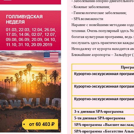
- Заболевания опорно-двигательного
- Кожные заболевания;
- Гинекологические заболевания;
- SPA возможности
Наравне с новейшими методами оздор
техники. Очень популярный здесь N
богатая культурная программа, вед
послушать здесь практически кажды
Неподалеку от курорта находится ав
Ближайшие аэропорты – Зальцбург (
Прогр
Курортно-экскурсионная програ
Курортно-экскурсионная програ
Курортно-экскурсионная програ
3-
х дневная
SPA
-программа
5-ти дневная
SPA
-программа
SPA-
программа «Высшее наслаж
SPA
-программа «Богатство Альп