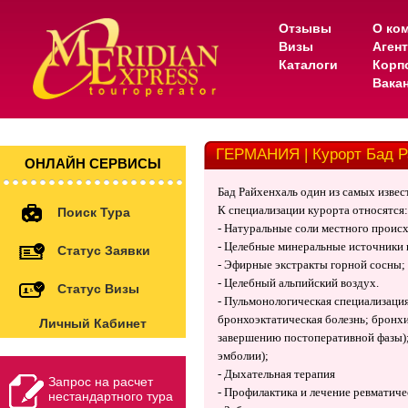
Отзывы
О ко
Визы
Аген
Каталоги
Корп
Вака
ГЕРМАНИЯ | Курорт Бад Р
ОНЛАЙН СЕРВИСЫ
Бад Райхенхаль один из самых изве
К специализации курорта относятся:
Поиск Тура
- Натуральные соли местного проис
- Целебные минеральные источники и
Статус Заявки
- Эфирные экстракты горной сосны;
- Целебный альпийский воздух.
Статус Визы
- Пульмонологическая специализация
бронхоэктатическая болезнь; бронхи
Личный Кабинет
завершению постоперативной фазы); 
эмболии);
- Дыхательная терапия
Запрос на расчет
- Профилактика и лечение ревматиче
нестандартного тура