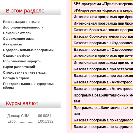
SPA-
программа «Прилив энергии
В этом разделе
SPA
-программа «Красота и здоро
Интенсивная программа при бро
Информация о стране
Интенсивная программа при бро
Достопримечательности
Базовая бронхо-лёгочная прогр
Описание отелей
Базовая бронхо-лёгочная прогр
Оформление визы
Базовая программа «Оздоровлен
Авиарейсы
Базовая программа «Оздоровлен
Оздоровительные программы
Отдых на озёрах
Интенсивная программа при ост
Горнолыжные курорты
Интенсивная программа при ост
Парки развлечений
Базовая программа при остеохо
Страхование от невыезда
Базовая программа при остеохо
Погода в стране
Базовая программа «Антистресс
Городские налоги и курортные
сборы
Базовая программа «Антистресс
Программа реабилитационных ме
вен
Курсы валют
Программа реабилитационных ме
вен
Доллар США........
86.8081
Базовая программа по кардиоло
Евро...................
100.1332
Базовая программа по кардиоло