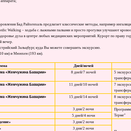
 аппарата;
овления Бад Райхенхаль предлагает классические методы, например ингаляци
ordic Walking – ходьба с лыжными палками и просто прогулки улучшают крово
ь здоровье духа в центре любых медицинских мероприятий. Курорт по праву г
й вечер.
стрийский Зальцбург, куда Вы можете совершить экскурсию.
10 км
) и Мюнхен (
193 км
).
амма
Дней/ночей
8 дней/7 ночей
5 экскурс
мма «Жемчужина Баварии»
трансферы
11 дней/10 ночей
7 экскурс
мма «Жемчужина Баварии»
трансферы
15 дней/14 ночей
8 экскурс
мма «Жемчужина Баварии»
трансферы
3 дня/2 ночи
Программы
Терме"
5 дней/4 ночи
дение»
3 дня/2 ночи
»
3 дня/2 ночи