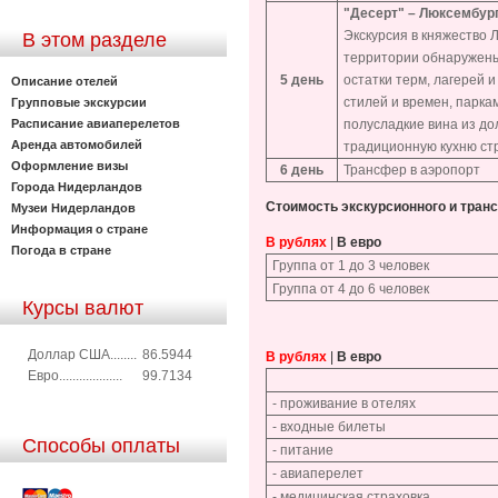
"Десерт" – Люксембург
Экскурсия в княжество 
В этом разделе
территории обнаружены
5 день
остатки терм, лагерей
Описание отелей
стилей и времен, парка
Групповые экскурсии
Расписание авиаперелетов
полусладкие вина из до
Аренда автомобилей
традиционную кухню ст
Оформление визы
6 день
Трансфер в аэропорт
Города Нидерландов
Стоимость экскурсионного и тран
Музеи Нидерландов
Информация о стране
В рублях
|
В евро
Погода в стране
Группа от 1 до 3 человек
Группа от 4 до 6 человек
Курсы валют
Доллар США........
86.5944
В рублях
|
В евро
Евро...................
99.7134
- проживание в отелях
- входные билеты
Способы оплаты
- питание
- авиаперелет
- медицинская страховка