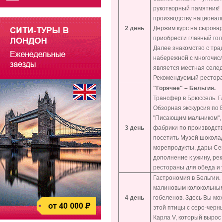
рукотворный памятник!
производству националь
2 день
Держим курс на сыровар
приобрести главный гол
Далее знакомство с тра
набережной с многочисл
является местная селедк
Рекомендуемый ресторан
"Горячее" – Бельгия.
Трансфер в Брюссель. Г
Обзорная экскурсия по 
"Писающим мальчиком", 
3 день
фабрики по производств
посетить Музей шоколад
морепродукты, дары Сев
дополнение к ужину, рек
рестораны для обеда и у
Гастрономия в Бельгии.
малиновым колокольным
4 день
гобеленов. Здесь Вы мо
этой птицы с серо-черн
Карла V, который вырос