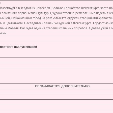
.
Люксембург с выездом из Брюсселя. Великое Герцогство Люксембурга часто н
 памятники первобытной культуры, художественно-ремесленные изделия кел
 и башен. Одноименный город на реке Альзетте окружен старинными крепост
ми и цветниками. Насладитесь пешей экскурсией в Люксембурге. Гордостью Л
лины Мозеля. Вас ждет один из старейших винных погребов. А далее ужин в 
раны.
спортного обслуживания:
ОПЛАЧИВАЕТСЯ ДОПОЛНИТЕЛЬНО: