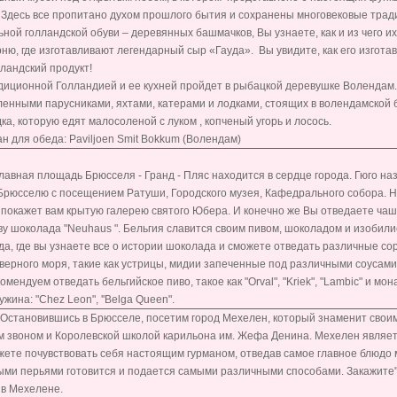
 Здесь все пропитано духом прошлого бытия и сохранены многовековые трад
ной голландской обуви – деревянных башмачков, Вы узнаете, как и из чего и
ню, где изготавливают легендарный сыр «Гауда». Вы увидите, как его изготав
ландский продукт!
диционной Голландией и ее кухней пройдет в рыбацкой деревушке Волендам.
енными парусниками, яхтами, катерами и лодками, стоящих в волендамской б
а, которую едят малосоленой с луком , копченый угорь и лосось.
 для обеда: Paviljoen Smit Bokkum (Волендам)
лавная площадь Брюсселя - Гранд - Пляс находится в сердце города. Гюго на
Брюсселю с посещением Ратуши, Городского музея, Кафедрального собора. Н
покажет вам крытую галерею святого Юбера. И конечно же Вы отведаете чаш
у шоколада "Neuhaus ". Бельгия славится своим пивом, шоколадом и изобил
а, где вы узнаете все о истории шоколада и сможете отведать различные сор
ерного моря, такие как устрицы, мидии запеченные под различными соусами,
омендуем отведать бельгийское пиво, такое как "Orval", "Kriek", "Lambic" и 
жина: "Chez Leon", ''Belga Queen".
 Остановившись в Брюсселе, посетим город Мехелен, который знаменит своим
 звоном и Королевской школой карильона им. Жефа Денина. Мехелен являет
жете почувствовать себя настоящим гурманом, отведав самое главное блюдо м
ыми перьями готовится и подается самыми различными способами. Закажите"
 в Мехелене.