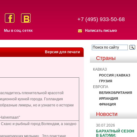
+7 (495) 933-50-68
Мы в соц. сетях
Написать письмо
Версия для печати
Страны
КАВКАЗ
РОССИЯ | КАВКАЗ
ГРУЗИЯ
ЕВРОПА
ВЕЛИКОБРИТАНИЯ
насладитесь пленительной красотой
ИРЛАНДИЯ
иционной кухней города. Голландия
ФРАНЦИЯ
образные ликеры, но и узнаете о истории
Новости
"Halvemaan"
 Сханс и рыбный город Волендам, а заодно
30.07.2026
БАРХАТНЫЙ СЕЗОН
В БАТУМИ:
кционирующих мельниц. Это поистине