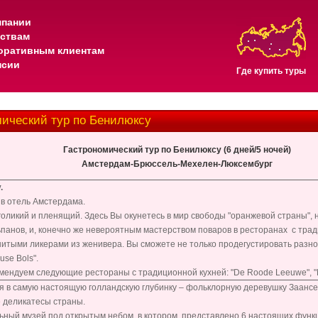
мпании
тствам
оративным клиентам
нсии
Где купить туры
ический тур по Бенилюксу
Гастрономический тур по Бенилюксу (6 дней/5 ночей)
Амстердам-Брюссель-Мехелен-Люксембург
.
в отель Амстердама.
ликий и пленящий. Здесь Вы окунетесь в мир свободы "оранжевой страны", 
панов, и, конечно же невероятным мастерством поваров в ресторанах с трад
итыми ликерами из женивера. Вы сможете не только продегустировать разно
use Bols".
омендуем следующие рестораны с традиционной кухней: "De Roode Leeuwe", 
я в самую настоящую голландскую глубинку – фольклорную деревушку Заансе
 деликатесы страны.
льный музей под открытым небом, в котором представлено 6 настоящих фун