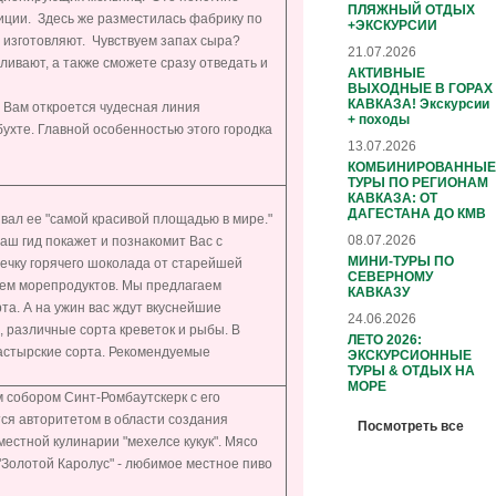
ПЛЯЖНЫЙ ОТДЫХ
иции. Здесь же разместилась фабрику по
+ЭКСКУРСИИ
х изготовляют. Чувствуем запах сыра?
21.07.2026
ливают, а также сможете сразу отведать и
АКТИВНЫЕ
ВЫХОДНЫЕ В ГОРАХ
КАВКАЗА! Экскурсии
 Вам откроется чудесная линия
+ походы
ухте. Главной особенностью этого городка
13.07.2026
КОМБИНИРОВАННЫЕ
ТУРЫ ПО РЕГИОНАМ
КАВКАЗА: ОТ
ДАГЕСТАНА ДО КМВ
звал ее "самой красивой площадью в мире."
08.07.2026
аш гид покажет и познакомит Вас с
МИНИ-ТУРЫ ПО
ечку горячего шоколада от старейшей
СЕВЕРНОМУ
ием морепродуктов. Мы предлагаем
КАВКАЗУ
та. А на ужин вас ждут вкуснейшие
24.06.2026
 различные сорта креветок и рыбы. В
ЛЕТО 2026:
монастырские сорта. Рекомендуемые
ЭКСКУРСИОННЫЕ
ТУРЫ & ОТДЫХ НА
МОРЕ
 собором Синт-Ромбаутскерк с его
ся авторитетом в области создания
Посмотреть все
естной кулинарии "мехелсе кукук". Мясо
Золотой Каролус" - любимое местное пиво