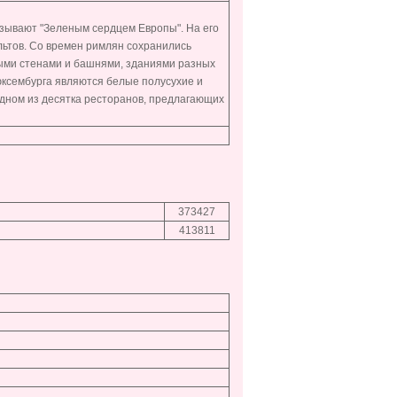
азывают "Зеленым сердцем Европы". На его
ьтов. Со времен римлян сохранились
ными стенами и башнями, зданиями разных
юксембурга являются белые полусухие и
одном из десятка ресторанов, предлагающих
373427
413811