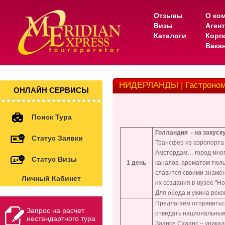
Отзывы
О ко
Визы
Аген
Каталоги
Корп
Вака
НИДЕРЛАНДЫ | Гастроном
ОНЛАЙН СЕРВИСЫ
Поиск Тура
Голландия - на закуску
Статус Заявки
Трансфер из аэропорта 
Амстердам… город много
Статус Визы
1 день
каналов, ароматом тюль
славится своими знамен
Личный Кабинет
их создания в музее "Ho
Для обеда и ужина рек
Предлагаем отправитьс
Запрос на расчет
отведать национальные
нестандартного тура
Заансе Схаанс – уника