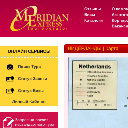
Отзывы
О комп
Визы
Агентс
Каталоги
Корпор
Ваканс
НИДЕРЛАНДЫ | Карта
ОНЛАЙН СЕРВИСЫ
Поиск Тура
Статус Заявки
Статус Визы
Личный Кабинет
Запрос на расчет
нестандартного тура