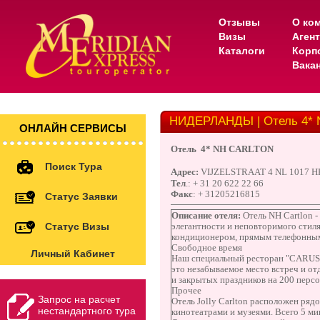
Отзывы
О ко
Визы
Аген
Каталоги
Корп
Вака
НИДЕРЛАНДЫ | Отель 4*
ОНЛАЙН СЕРВИСЫ
Отель
4*
NH
CARLTON
Поиск Тура
Адрес
:
VIJZELSTRAAT 4 NL 1017
Тел
.: +
31 20 622 22 66
Факс
:
+ 31205216815
Статус Заявки
Описание отеля:
Отель NH Cartlon 
Статус Визы
элегантности и неповторимого стил
кондиционером, прямым телефонным 
Свободное время
Личный Кабинет
Наш специальный ресторан "CARUSO" 
это незабываемое место встреч и от
и закрытых праздников на 200 персо
Прочее
Запрос на расчет
Отель Jolly Carlton расположен ря
нестандартного тура
кинотеатрами и музеями. Всего 5 мин