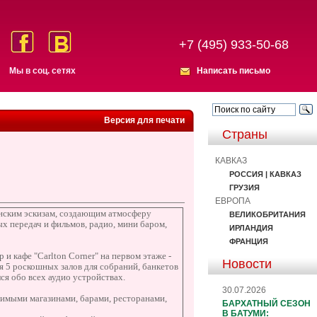
+7 (495) 933-50-68
Мы в соц. сетях
Написать письмо
Версия для печати
Страны
КАВКАЗ
РОССИЯ | КАВКАЗ
ГРУЗИЯ
ЕВРОПА
янским эскизам, создающим атмосферу
ВЕЛИКОБРИТАНИЯ
х передач и фильмов, радио, мини баром,
ИРЛАНДИЯ
ФРАНЦИЯ
 кафе "Carlton Corner" на первом этаже -
Новости
я 5 роскошных залов для собраний, банкетов
ся обо всех аудио устройствах.
30.07.2026
римыми магазинами, барами, ресторанами,
БАРХАТНЫЙ СЕЗОН
В БАТУМИ: