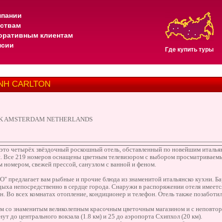
мпании
тствам
оративным клиентам
нсии
Где купить туры
 NH CARLTON
 HK AMSTERDAM NETHERLANDS
- это четырёх звёздочный роскошный отель, обставленный по новейшим италь
я. Все 219 номеров оснащены цветным телевизором с выбором просматриваемы
номером, свежей прессой, санузлом с ванной и феном.
предлагает вам рыбные и прочие блюда из знаменитой итальянско кухни. Бар и
дыха непосредственно в сердце города. Снаружи в распоряжении отеля имеетс
н. Во всех комнатах отопление, кондиционер и телефон. Отель также позаботил
дом со знаменитым великолепным красочным цветочным магазином и с неповто
ут до центрального вокзала (1.8 км) и 25 до аэропорта Схипхол (20 км).