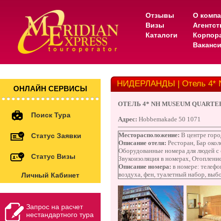
Отзывы
О комп
Визы
Агентс
Каталоги
Корпор
Ваканс
НИДЕРЛАНДЫ | Отель 4* N
ОНЛАЙН СЕРВИСЫ
ОТЕЛЬ 4*
NH MUSEUM QUARTE
Поиск Тура
Адрес:
Hobbemakade 50 1071
Месторасположение:
В центре город
Статус Заявки
Описание отеля:
Ресторан, Бар окол
Оборудованные номера для людей с 
Статус Визы
Звукоизоляция в номерах, Отопление
Описание номера:
в номере: телефо
воздуха, фен, туалетный набор, выб
Личный Кабинет
Запрос на расчет
нестандартного тура