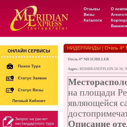
Отзывы
О комп
Визы
Агентс
Каталоги
Корпор
Ваканс
НИДЕРЛАНДЫ | Отель 4* 
ОНЛАЙН СЕРВИСЫ
Отель 4* NH SCHILLER
Поиск Тура
Адрес:
REMBRANDTPLEIN 26-36, 
Статус Заявки
Местораспол
на площади Ре
Статус Визы
являющейся с
Личный Кабинет
достопримеча
Запрос на расчет
Описание оте
нестандартного тура