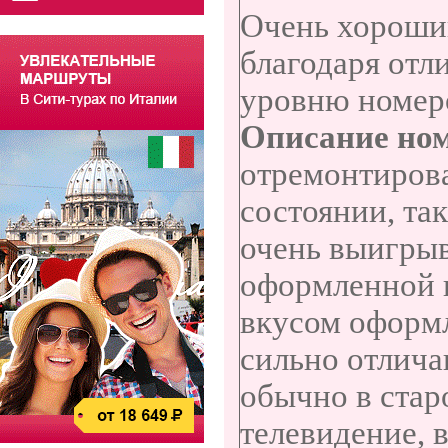
Очень хороший
благодаря отл
уровню номеро
Описание но
отремонтирова
состоянии, та
очень выигрыв
оформленной в
вкусом оформл
сильно отлич
обычно в стар
телевидение, 