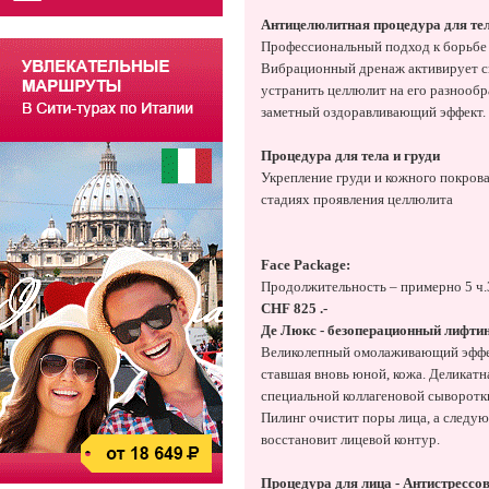
Антицелюлитная процедура для те
Профессиональный подход к борьбе 
Вибрационный дренаж активирует с
устранить целлюлит на его разнооб
заметный оздоравливающий эффект.
Процедура для тела и груди
Укрепление груди и кожного покрова
стадиях проявления целлюлита
Face Package:
Продолжительность – примерно 5 ч.
CHF 825 .-
Де Люкс - безоперационный лифтин
Великолепный омолаживающий эффект
ставшая вновь юной, кожа. Деликат
специальной коллагеновой сыворотк
Пилинг очистит поры лица, а следую
восстановит лицевой контур.
Процедура для лица - Антистресс