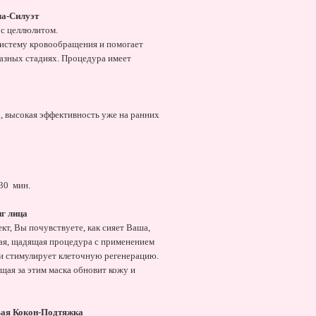
ла-Силуэт
с целлюлитом.
истему кровообращения и помогает
разных стадиях. Процедура имеет
, высокая эффективность уже на ранних
30
мин.
г лица
, Вы почувствуете, как сияет Ваша,
ная, щадящая процедура с применением
и стимулирует клеточную регенерацию.
щая за этим маска обновит кожу и
овая Кокон-Подтяжка