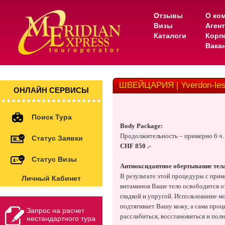
Отзывы
О ко
Визы
Аген
Каталоги
Корп
Вака
ШВЕЙЦАРИЯ | Yverdon-les
ОНЛАЙН СЕРВИСЫ
Поиск Тура
Body Package:
Продолжительность – примерно 6 ч.
Статус Заявки
CHF 850 .-
Статус Визы
Антиоксидантное обертывание тел
В результате этой процедуры с прим
Личный Кабинет
витаминов Ваше тело освободится от
гладкой и упругой. Использование м
подтягивает Вашу кожу, а сама про
Запрос на расчет
расслабиться, восстановиться и пол
нестандартного тура