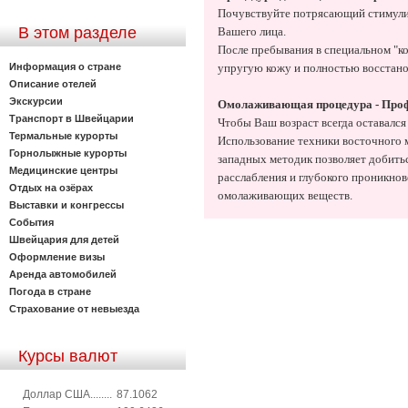
Почувствуйте потрясающий стимули
В этом разделе
Вашего лица.
После пребывания в специальном "к
Информация о стране
упругую кожу и полностью восстано
Описание отелей
Экскурсии
Омолаживающая процедура - Проф
Транспорт в Швейцарии
Чтобы Ваш возраст всегда оставался з
Термальные курорты
Использование техники восточного
Горнолыжные курорты
западных методик позволяет добить
Медицинские центры
расслабления и глубокого проникно
Отдых на озёрах
омолаживающих веществ.
Выставки и конгрессы
События
Швейцария для детей
Оформление визы
Аренда автомобилей
Погода в стране
Страхование от невыезда
Курсы валют
Доллар США........
87.1062