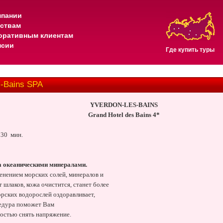
мпании
тствам
оративным клиентам
нсии
Где купить туры
-Bains SPA
YVERDON-LES-BAINS
Grand Hotel des Bains 4*
 30
мин.
а океаническими минералами.
енением морских солей, минералов и
 шлаков, кожа очистится, станет более
орских водорослей оздоравливает,
цедура поможет Вам
ностью снять напряжение.