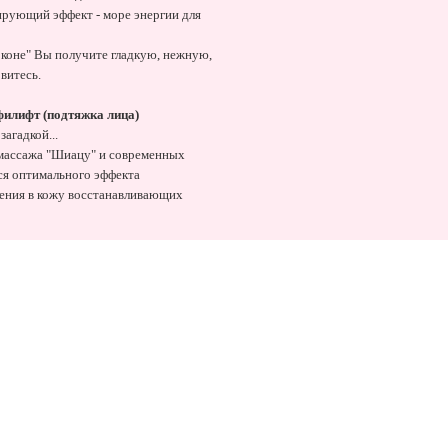
рующий эффект - море энергии для
оконе" Вы получите гладкую, нежную,
витесь.
илифт (подтяжка лица)
агадкой...
 массажа "Шиацу" и современных
ся оптимального эффекта
вения в кожу восстанавливающих