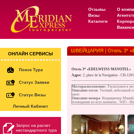
Отзывы
О комп
Визы
Агентс
Каталоги
Корпор
Ваканс
ШВЕЙЦАРИЯ | Отель 3* 
ОНЛАЙН СЕРВИСЫ
Отель 3* «EDELWEISS MANOTEL»
Поиск Тура
Адрес
: 2, place de la Navigation - CH-120
Статус Заявки
Месторасположение:
: Расположен в не
Описание отеля
: Уютный, небольшой от
шале.
Статус Визы
Описание номера
: Кондиционер Миниба
телевидение во всех комнатах , WiFi - Ин
Личный Кабинет
Запрос на расчет
нестандартного тура