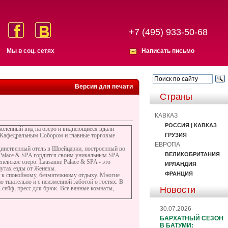
+7 (495) 933-50-68
Мы в соц. сетях
Написать письмо
Версия для печати
Страны
КАВКАЗ
РОССИЯ | КАВКАЗ
иколепный вид на озеро и виднеющиеся вдали
ГРУЗИЯ
м Кафедральным Собором и главные торговые
ЕВРОПА
единственный отель в Швейцарии, построенный во
ВЕЛИКОБРИТАНИЯ
 Palace & SPA гордится своим уникальным SPA
ское озеро. Lausanne Palace & SPA - это
ИРЛАНДИЯ
нутах езды от Женевы.
ФРАНЦИЯ
т к спокойному, безмятежному отдыху. Многие
тщательно и с неизменной заботой о гостях. В
Новости
 сейф, пресс для брюк. Все ванные комнаты,
30.07.2026
БАРХАТНЫЙ СЕЗОН
В БАТУМИ: