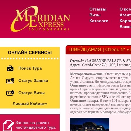
Отзывы
О ко
Визы
Аген
Каталоги
Корп
Вака
ШВЕЙЦАРИЯ | Отель 5* 
ОНЛАЙН СЕРВИСЫ
Отель 5* «LAUSANNE PALACE & SP
Адрес
:
: Grand-Chene 7-9, 1002, Lausanne,
Поиск Тура
Месторасположение:
: Отель идеально 
Альпы. С другой стороны всего в двух 
Статус Заявки
улицы Лозанны. До международного аэро
Описание отеля
: История отеля Lausan
время Первой мировой войны и одноврем
Статус Визы
центром, проповедующим философию Aved
редчайшее сочетание
SPA
и лечебного ку
Описание номера
: В отеле 154 номера
Личный Кабинет
номера имеют панорамный вид на озеро.
каждом номере: индивидуальное кондицио
отделанные черным мрамором, оборудов
Запрос на расчет
нестандартного тура