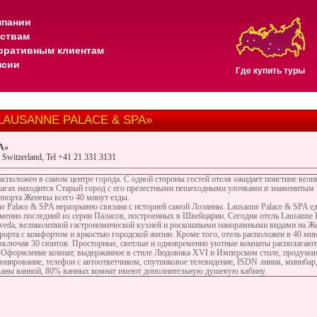
мпании
тствам
оративным клиентам
нсии
Где купить туры
«LAUSANNE PALACE & SPA»
A»
 Switzerland, Tel +41 21 331 3131
расположен в самом центре города. С одной стороны гостей отеля ожидает поистине вел
шагах находится Старый город с его прелестными пешеходными улочками и знамениты
порта Женевы всего 40 минут езды.
ne Palace & SPA неразрывно связана с историей самой Лозанны. Lausanne Palace & SPA 
енно последний из серии Паласов, построенных в Швейцарии. Сегодня отель Lausanne
a, великолепной гастрономической кухней и роскошными панорамными видами на Женев
рорта с комфортом и яркостью городской жизни. Кроме того, отель расположен в 40 ми
, включая 30 сюитов. Просторные, светлые и одновременно уютные комнаты располагаю
 Оформление комнат, выдержанное в стиле Людовика XVI и Имперском стиле, продумано 
нирование, телефон с автоответчиком, спутниковое телевидение, ISDN линия, минибар,
аны ванной, 80% ванных комнат имеют дополнительную душевую кабину.