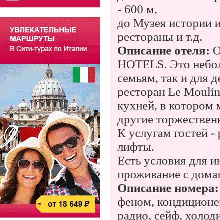
-
600 м
,
до Музея истории и
рестораны и т.д.
Описание отеля:
О
HOTELS. Это небол
семьям, так и для 
ресторан Le Moulin
кухней, в котором 
другие торжественн
К услугам гостей -
лифты.
Есть условия для 
проживание с дом
Описание номера:
феном, кондиционер
радио, сейф, холод