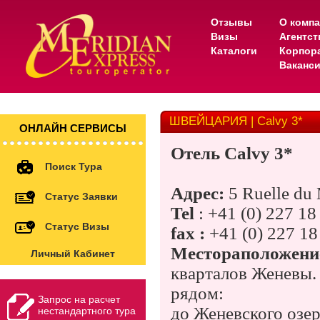
Отзывы
О комп
Визы
Агентс
Каталоги
Корпор
Ваканс
ШВЕЙЦАРИЯ | Calvy 3*
ОНЛАЙН СЕРВИСЫ
Отель Calvy 3*
Поиск Тура
Адрес
:
5 Ruelle du
Статус Заявки
Tel
: +41 (0) 227 18
Статус Визы
fax :
+41 (0) 227 18
Местораположени
Личный Кабинет
кварталов Женевы.
рядом:
Запрос на расчет
до Женевского озер
нестандартного тура