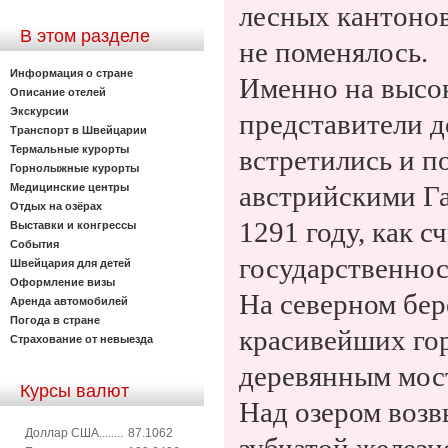
лесных кантонов
В этом разделе
не поменялось.
Информация о стране
Именно на высо
Описание отелей
Экскурсии
представители д
Транспорт в Швейцарии
Термальные курорты
встретились и п
Горнолыжные курорты
Медицинские центры
австрийскими Га
Отдых на озёрах
1291 году, как с
Выставки и конгрессы
События
государственнос
Швейцария для детей
Оформление визы
На северном бер
Аренда автомобилей
Погода в стране
красивейших го
Страхование от невыезда
деревянным мос
Курсы валют
Над озером возв
Доллар США........
87.1062