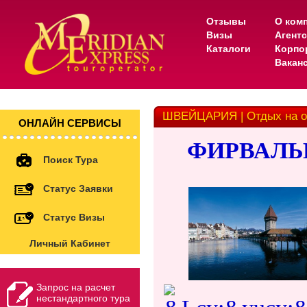
Отзывы
О ком
Визы
Агент
Каталоги
Корпо
Вакан
ШВЕЙЦАРИЯ | Отдых на оз
ОНЛАЙН СЕРВИСЫ
ФИРВАЛЬ
Поиск Тура
Статус Заявки
Статус Визы
Личный Кабинет
Запрос на расчет
нестандартного тура