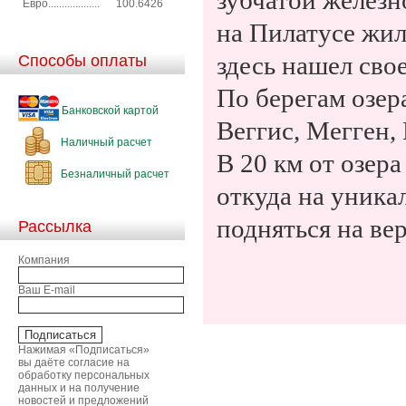
зубчатой железн
Евро...................
100.6426
на Пилатусе жил
Способы оплаты
здесь нашел сво
По берегам озер
Банковской картой
Веггис, Мегген,
Наличный расчет
В
20 км
от озера
Безналичный расчет
откуда на уник
подняться на ве
Рассылка
Компания
Ваш E-mail
Нажимая «Подписаться»
вы даёте согласие на
обработку персональных
данных и на получение
новостей и предложений