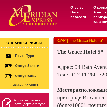
Отзывы
О комп
Визы
Агентс
Каталоги
Корпор
Ваканс
ЮАР | The Grace Hotel 5*
ОНЛАЙН СЕРВИСЫ
The
Grace
Hotel
5*
Поиск Тура
Статус Заявки
Адрес
: 54 Bath Aven
Тел.:
+27 11 280-72
Статус Визы
Личный Кабинет
Месторасположение
пригороде Йоханнес
Запрос на расчет
нестандартного тура
(более1000), ночных