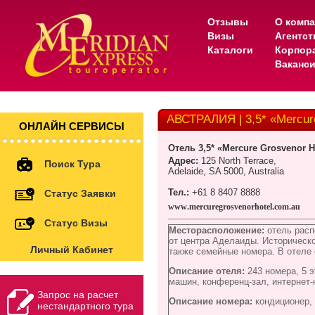
Отзывы
О комп
Визы
Агентс
Каталоги
Корпор
Ваканс
АВСТРАЛИЯ | 3,5* «Mercur
ОНЛАЙН СЕРВИСЫ
Отель
3,5* «Mercure Grosvenor H
Адрес
:
125 North Terrace
,
Поиск Тура
Adelaide, SA 5000, Australia
Тел.:
+61 8 8407 8888
Статус Заявки
www
.
mercuregrosvenorhotel
.
com
.
au
Статус Визы
Месторасположение:
отель расп
от центра Аделаиды. Историческ
Личный Кабинет
также семейные номера. В отеле 
Описание отеля:
243 номера,
5 
машин, конференц-зал, интернет-
Запрос на расчет
Описание номера:
кондиционер,
нестандартного тура