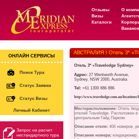
Отзывы
О комп
Визы
Агентс
Каталоги
Корпор
Ваканс
АВСТРАЛИЯ I Отель 3* «Tr
ОНЛАЙН СЕРВИСЫ
Отель
3* «
Travelodge Sydney
»
Поиск Тура
Адрес
:
27 Wentworth Avenue,
Sydney, NSW 2000, Australia
Статус Заявки
Tel
:
+61 1300 886 886
http://www.travelodge.com.au/locations/
Статус Визы
Месторасположение:
Отель бюдж
Личный Кабинет
отелей Travelodge. Расположен в
центральным Гайд Парком.
Описание отеля:
406 номеров,
р
Запрос на расчет
нестандартного тура
Описание номера:
кондиционер,