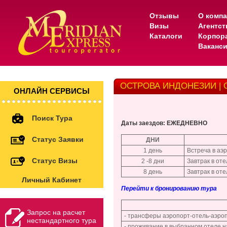
Отзывы
О комп
Визы
Агентс
Каталоги
Корпор
Ваканс
ОСТРОВА ИНДОНЕЗИИ | Отд
ОНЛАЙН СЕРВИСЫ
Поиск Тура
Даты заездов: ЕЖЕДНЕВНО
Статус Заявки
ДНИ
1 день
Встреча в аэ
Статус Визы
2 -8 дни
Завтрак в от
8 день
Завтрак в от
Личный Кабинет
Перейти к бронированию тура
Запрос на расчет
- трансферы аэропорт-отель-аэро
нестандартного тура
- проживание в выбранном отеле н