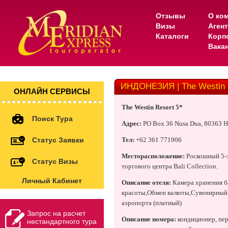
Отзывы
О ко
Визы
Аген
Каталоги
Корп
Вака
ИНДОНЕЗИЯ | The Westin R
ОНЛАЙН СЕРВИСЫ
The
Westin
Resort 5*
Поиск Тура
Адрес:
PO Box 36 Nusa Dua, 80363 
Статус Заявки
Тел:
+62 361 771906
Месторасположение:
Роскошный 5-з
Статус Визы
торгового центра Bali Collection.
Личный Кабинет
Описание отеля:
Камера хранения б
красоты,Обмен валюты,Сувенирный м
аэропорта (платный)
Запрос на расчет
Описание номера:
кондиционер, пер
нестандартного тура