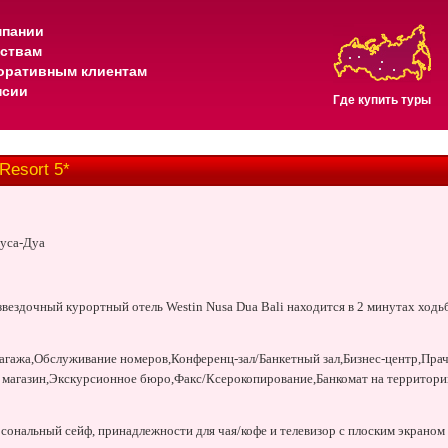
мпании
тствам
оративным клиентам
нсии
Где купить туры
esort 5*
Нуса-Дуа
вездочный курортный отель Westin Nusa Dua Bali находится в 2 минутах ходьб
агажа,Обслуживание номеров,Конференц-зал/Банкетный зал,Бизнес-центр,Пра
агазин,Экскурсионное бюро,Факс/Ксерокопирование,Банкомат на территории
сональный сейф, принадлежности для чая/кофе и телевизор с плоским экраном