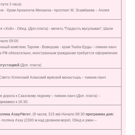
 пути 3 часа)
ни - Храм Архангела Михаила– проспект М. Эсамбаева – Аллея
 «Хой» - Обед. (Доп.плата) - мечеть "Гордость мусульман", Шали
ачало 09:00
нный комплекс Таргим - Вовнушки - храм Тхаба-Ерды – пикник-ланч
та РФ обязательно, иностранным гражданам требуется оформление
егустацией
(Доп. плата)
- Свято-Успенский Аланский мужской монастырь – пикник-ланч
орога к Сказскому леднику – пикник-ланч (Доп. плата) –
икавказ к 16:30.
оляна Азау/Чегет
, (9 часов, 315 км) Начало 08:30
программа дня:
 поляна Азау (2300 м над уровнем моря). Обед и ужин –