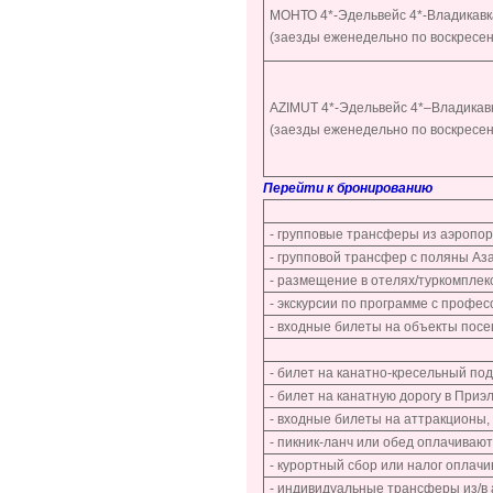
МОНТО 4*-Эдельвейс 4*-Владикавк
(заезды еженедельно по воскресе
AZIMUT
4*-Эдельвейс 4*–Владикав
(заезды еженедельно по воскресе
Перейти к бронированию
- групповые трансферы из аэропор
- групповой трансфер с поляны Аз
- размещение в отелях/туркомплек
- экскурсии по программе с проф
- входные билеты на объекты посе
- билет на канатно-кресельный по
- билет на канатную дорогу в Приэл
- входные билеты на аттракционы,
- пикник-ланч или обед оплачивают
- курортный сбор или налог оплач
- индивидуальные трансферы из/в 