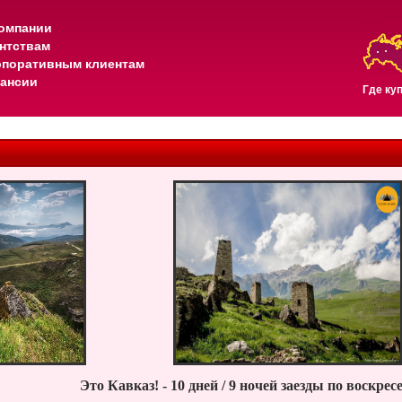
омпании
нтствам
рпоративным клиентам
ансии
Где ку
Это Кавказ! - 10 дней / 9 ночей заезды по воскре