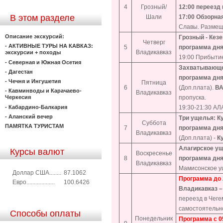
4
Грозный/
12:00 переезд
В этом разделе
Шали
17:00
Обзорная
Славы. Размещ
Описание экскурсий:
Грозный - Кез
Четверг
- АКТИВНЫЕ ТУРЫ НА КАВКАЗ:
5
программа дня
Владикавказ
экскурсии + походы
19:00 Прибытие
- Северная и Южная Осетия
Захватывающе
- Дагестан
программа дн
- Чечня и Ингушетия
Пятница
6
(Доп.плата).
В
- Кавминводы и Карачаево-
Владикавказ
пропуска.
Черкесия
19:30-21:30 
- Кабардино-Балкария
- Аланский вечер
Три ущелья: К
Суббота
ПАМЯТКА ТУРИСТАМ
7
программа дня
Владикавказ
(Доп.плата) -
К
Алагирское ущ
Курсы валют
Воскресенье
8
программа дн
Владикавказ
Мамисонское ущ
Доллар США........
87.1062
Программа до 
Евро...................
100.6426
Владикавказ –
переезд в Чеге
самостоятельно
Способы оплаты
Понедельник
Программа с 05