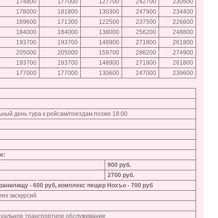
174800
177000
127700
242700
230500
178000
181800
130300
247900
234400
169600
171300
122500
237500
226600
184000
184000
138000
256200
248800
193700
193700
148900
271800
261800
205000
205000
159700
286200
274900
193700
193700
148900
271800
261800
177000
177000
130600
247000
239600
ьный день тура к рейсам/поездам позже 18:00
е:
900 руб.
2700 руб.
ранилищу - 600 руб, комплекс пещер Нохъо - 700 руб
иях экскурсий
идуальное транспортное обслуживание