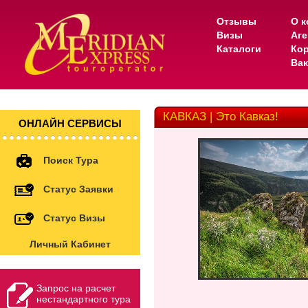
Отзывы
О к
Визы
Аге
Каталоги
Ко
Вак
КАВКАЗ | Это Кавказ!
ОНЛАЙН СЕРВИСЫ
Поиск Тура
Статус Заявки
Статус Визы
Личный Кабинет
Запрос на расчет
нестандартного тура