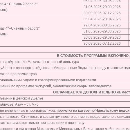
05.04.2026-30.05.2026
аз 4*-Снежный барс 3*
31.05.2026-29.09.2026
ньям)
30.09.2026-07.12.2026
05.04.2026-28.04.2026
29.04.2026-30.05.2026
каз 4*–Снежный барс 3*
31.05.2026-29.08.2026
ньям)
30.08.2026-29.09.2026
30.09.2026-07.12.2026
В СТОИМОСТЬ ПРОГРАММЫ ВКЛЮЧЕНО:
та и ж/д вокзала Махачкалы в первый день тура
ау/Чегет в аэропорт и ж/д вокзал Минеральные Воды по отъезду в заключител
сах по программе тура
ессиональными гидами и квалифицированными водителями
щений по программе экскурсий, экологические сборы заповедников
ОПЛАЧИВАЕТСЯ ДОПОЛНИТЕЛЬНО на мест
дъемник в Цейском ущелье
ьбрусье: Азау – ст. Мир
 не включенные в программу тура:
прогулка на катере по Чиркейскому водох
ся на месте. Стоимость и состав группового сет-меню представлено в описан
ивается самостоятельно при заселении в гостиницу
аэропорт и ж/д вокзал Махачкалы и Минеральных Вод, а также любое индив