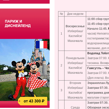
№
Дни недели
11:00 сбор гру
11:45 сбор гр
Воскресенье
Начало 11:45.
Избербаш/
1
часов) Неповто
Каспийск/
гостеприимств
Махачкала
водохранилище 
желанию, доп.п
Водопад Тобот
Понедельник
Завтрак 07:00.
Избербаш/
теснина. Возвр
2
Каспийск/
Гамсутль – Чо
Махачкала
Завтрак 07:00.
(Доп.плата). В
Вторник
Экраноплан Лу
Избербаш/
Завтрак 07:30.
3
Каспийск/
программа дн
Махачкала
магалам старог
Завтрак 07:30
Среда
Обзорная экск