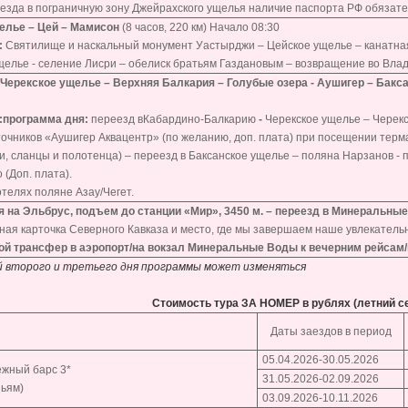
езда в пограничную зону Джейрахского ущелья наличие паспорта РФ обязат
елье – Цей – Мамисон
(8 часов, 220 км) Начало 08:30
:
Святилище и наскальный монумент Уастырджи – Цейское ущелье – канатная д
елье - селение Лисри – обелиск братьям Газдановым – возвращение во Влади
Черекское ущелье – Верхняя Балкария – Голубые озера - Аушигер – Бакса
:
программа дня:
переезд в
Кабардино-Балкарию
-
Черекское ущелье – Черекс
очников «Аушигер Аквацентр» (по желанию, доп. плата) при посещении терм
, сланцы и полотенца) – переезд в Баксанское ущелье – поляна Нарзанов - п
 (Доп. плата).
телях поляне Азау/Чегет.
я на Эльбрус, подъем до станции «Мир», 3450 м. – переезд в Минеральны
тная карточка Северного Кавказа и место, где мы завершаем наше увлекатель
вой трансфер в аэропорт/на вокзал Минеральные Воды к вечерним рейсам/
ий второго и третьего дня программы может изменяться
Стоимость тура ЗА НОМЕР в рублях (летний с
Даты заездов в период
05.04.2026-30.05.2026
ежный барс 3*
31.05.2026-02.09.2026
ньям)
03.09.2026-10.11.2026