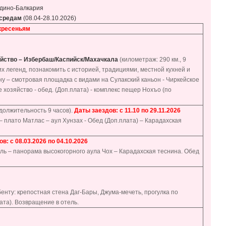
рдино-Балкария
средам
(08.04-28.10.2026)
кресеньям
яйство – Избербаш/Каспийск/Махачкала
(километраж: 290 км., 9
х легенд, познакомить с историей, традициями, местной кухней и
ну – смотровая площадка с видами на Сулакский каньон - Чиркейское
хозяйство - обед. (Доп.плата) - комплекс пещер Нохъо (по
одолжительность 9 часов).
Даты заездов: с 11.10 по 29.11.2026
 плато Матлас – аул Хунзах - Обед (Доп.плата) – Карадахская
в: с 08.03.2026 по 04.10.2026
тль – панорама высокогорного аула Чох – Карадахская теснина. Обед
енту: крепостная стена Даг-Бары, Джума-мечеть, прогулка по
ата). Возвращение в отель.