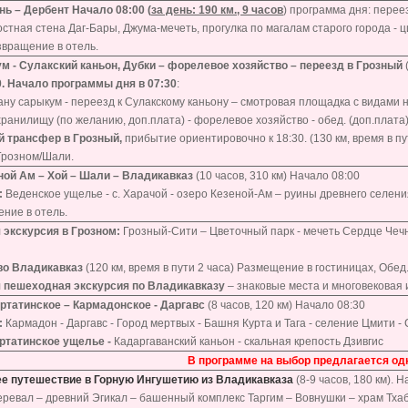
ь – Дербент Начало 08:00 (
за день: 190 км., 9 часов
) программа дня: перее
остная стена Даг-Бары, Джума-мечеть, прогулка по магалам старого города -
звращение в отель.
м - Сулакский каньон, Дубки – форелевое хозяйство – переезд в Грозный
0. Начало программы дня в 07:30
:
ану сарыкум - переезд к Сулакскому каньону – смотровая площадка с видами н
ранилищу (по желанию, доп.плата) - форелевое хозяйство - обед. (доп.плата)
ой трансфер в Грозный,
прибытие ориентировочно к 18:30. (130 км, время в пу
Грозном/Шали.
еной Ам – Хой – Шали – Владикавказ
(10 часов, 310 км) Начало 08:00
:
Веденское ущелье - с. Харачой - озеро Кезеной-Ам – руины древнего селения 
ние в отель.
 экскурсия в Грозном:
Грозный-Сити – Цветочный парк - мечеть Сердце Чеч
во Владикавказ
(120 км, время в пути 2 часа) Размещение в гостиницах, Обед.
 пешеходная экскурсия по Владикавказу
– знаковые места и многовековая 
ртатинское – Кармадонское - Даргавс
(8 часов, 120 км) Начало 08:30
:
Кармадон - Даргавс - Город мертвых - Башня Курта и Тага - селение Цмити 
ртатинское ущелье
-
Кадаргаванский каньон - скальная крепость Дзивгис
В программе на выбор предлагается одн
 путешествие в Горную Ингушетию из Владикавказа
(8-9 часов, 180 км). Н
ревал – древний Эгикал – башенный комплекс Таргим – Вовнушки – храм Тхаба