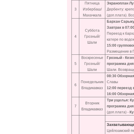
Пятница
Экраноплан Лун
3
Избербаш/
Дербенту: креп
Махачкала
(доп.плата). Во
Бархан Сарыку
Завтрак в 07:0
Суббота
Переезд к барх
4
Грозный/
катере по водох
Шали
15:00 группов
Размещение в 
Воскресенье
Грозный - Кез
5
Грозный/
программа дня
Шали
Шали. Возвраще
08:30
Обзорная
Понедельник
Славы
6
Владикавказ
12:00 переезд 
16:00
Обзорная
Три ущелья: Ку
Вторник
7
программа дня
Владикавказ
(доп.плата) -
Ку
Захватывающее
Цейлоамский пе