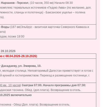
 Нарзанов –
Терскол
, (10 часов, 350 км) Начало 08:30
комплекс термальных источников «Гедуко Аква» (по желанию, доп.
ежности, сланцы и полотенца) - Баксанское ущелье – поляна
а).
ые Воды
(187 км)Эльбрус - визитная карточка Северного Кавказа и
ата)
здам, позже 18:00
 28.10.2026
 с 08.04.2026-28.10.2026)
 Дахадаеву, ул. Эмирова, 10.
т, молодая столица. Неповторимый Дагестан приветствует и готов с
 кухней и гостеприимством. Переезд и размещение гостинице, г.
30 км., 10 часов
)
Завтрак 07:00. Начало программы дня 07:30:
дахская теснина. Обед. (доп.плата). Возвращение в отель.
9.10.2025 включительно
теснина - Обед (Доп. плата). Возвращение в отель.