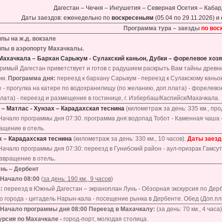
Дагестан – Чечня – Ингушетия – Северная Осетия – Каба
Даты заездов: еженедельно по
воскресеньям
(05.04 по 29.11.2026) и
Программа тура – заезды
по вос
ппы на ж.д. вокзале
уппы в аэропорту Махачкалы.
Махачкала – Бархан Сарыкум - Сулакский каньон, Дубки – форелевое хоз
римый Дагестан приветствует и готов с радушием раскрыть Вам тайны древни
ом.
Программа дня:
переезд к бархану Сарыкум - переезд к Сулакскому каньо
- прогулка на катере по водохранилищу (по желанию, доп.плата) - форелевое 
лата) - переезд и размещение в гостинице, г. Избербаш/Каспийск/Махачкала.
 – Матлас - Хунзах – Карадахская теснина
(километраж за день: 335 км., пр
 Начало программы дня 07:30. программа дня:водопад Тобот - Каменная чаша –
ащение в отель.
х – Карадахская теснина
(километраж за день: 330 км., 10 часов).
Даты заездо
 Начало программы дня 07:30: переезд в Гунибский район - аул-призрак Гамсу
озвращение в отель
.
нь – Дербент
Начало 08:00
(
за день: 190 км., 9 часов
)
я:
переезд в Южный Дагестан – экраноплан Лунь - Обзорная экскурсия по Дерб
о города - цитадель Нарын-кала - посещение рынка в Дербенте. Обед (Доп.пл
. Начало программы дня 08:00 Переезд в Махачкалу:
(за день: 70 км., 4 часа)
урсия по Махачкале -
город-порт, молодая столица.