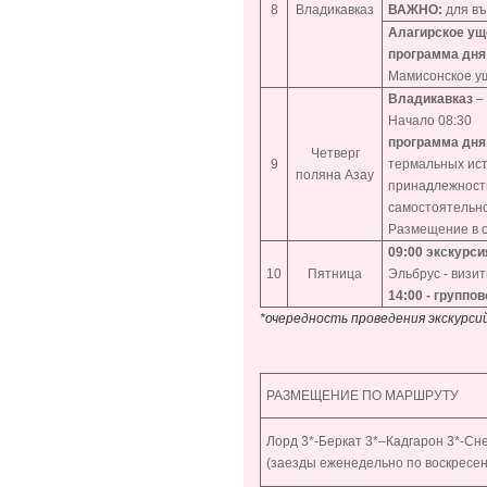
8
Владикавказ
ВАЖНО:
для въ
Алагирское ущ
программа дня
Мамисонское ущ
Владикавказ
–
Начало 08:30
программа дня
Четверг
9
термальных ист
поляна Азау
принадлежности
самостоятельно
Размещение в о
09:00 экскурси
10
Пятница
Эльбрус - визи
14:00 - группо
*очередность проведения экскурс
РАЗМЕЩЕНИЕ ПО МАРШРУТУ
Лорд 3*-Беркат 3*–Кадгарон 3*-Сн
(заезды еженедельно по воскресе