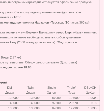
ельно, иностранным гражданам требуется оформление пропуска.
орога к Сказскому леднику – пикник-ланч (доп.плата) –
кавказ к 16:30
нское ущелье - поляна Нарзанов –
Терскол
, (10 часов, 360 км)
кая теснина – аул Верхняя Балкария – озеро Церик-Кель - комплекс
альных источников необходимо иметь с собой купальные
оляна Азау (2300 м над уровнем моря). Обед и ужин –
е Воды
(187 км)
ное путешествие! Обед – самостоятельно (Доп. плата)
поездам, позже 18:00
езон)
Dbl
Twin
Single
Triple*
DBL+СH
Двухм
Двухм
Одном
Трех
2в+1р
138000
138000
87000
197900
188350
143000
143000
92200
205700
196180
138000
138000
87000
197900
188350