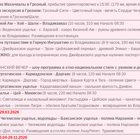
 из Махачкалы в Грозный
, прибытие ориентировочно к 15:00. (170 км, время в
 экскурсия в Грозном:
Грозный-Сити – Цветочный парк - мечеть Сердце Чеч
ение в Грозном/Шали.
еной Ам – Хой – Шали – Владикавказ
(10 часов, 310 км) Начало 08:30
:
Веденское ущелье - с. Харачой - озеро Кезеной-Ам – руины древнего селения
 во Владикавказ. Размещение в гостиницах.
е путешествие в Горную Ингушетию
из Владикавказа
:
(8-9 часов, 180 км) Н
я:
Джейрахское ущелье – Эрзи- Цейлоамский перевал - древний Эгикал – баше
АЖНО:
для въезда в пограничную зону Джейрахского ущелья наличие паспор
АЛАНСКИЙ ВЕЧЕР
– шоу-программа в этно-национальном стиле с ужином и д
уртатинское – Кармадонское - Даргавс
(8 часов, 120 км) Начало 08:30
:
Кармадон - Даргавс - Город мертвых - Башня Курта и Тага - селение Цмити 
уртатинское ущелье
- Кадаргаванский каньон - скальная крепость Дзивгис
елье – Цей – Мамисон
(8 часов, 220 км) Начало 08:30
я:
Святилище и наскальный монумент Уастырджи – Цейское ущелье – канатная д
елье – селение Лисри – обелиск братьям Газдановым – возвращение во Влад
29.03.2026
 Чегемское ущелье, водопады – Баксанское ущелье - поляна Нарзанов – п
мское ущелье – Чегемские водопады - Баксанское ущелье – поляна Нарзанов -
 (Доп. плата). Размещение в отелях поляне Азау/Чегет: Туркомплекс
.04-29.11.2026