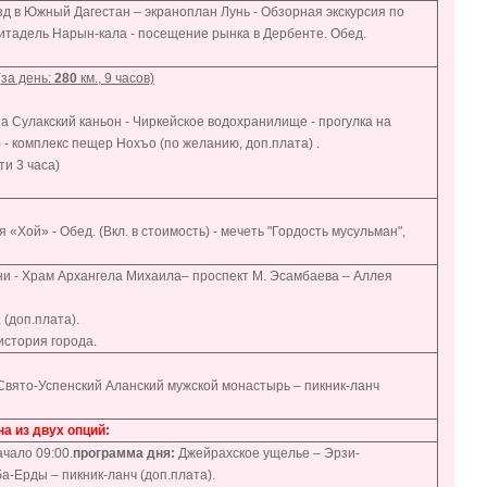
зд в Южный Дагестан – экраноплан Лунь - Обзорная экскурсия по
 цитадель Нарын-кала - посещение рынка в Дербенте. Обед.
(
за день:
280
км., 9 часов)
а Сулакский каньон - Чиркейское водохранилище - прогулка на
 - комплекс пещер Нохъо (по желанию, доп.плата) .
ти 3 часа)
«Хой» - Обед. (Вкл. в стоимость) - мечеть "Гордость мусульман",
ни - Храм Архангела Михаила– проспект М. Эсамбаева – Аллея
 (доп.плата).
история города.
- Свято-Успенский Аланский мужской монастырь – пикник-ланч
а из двух опций:
ачало 09:00.
программа дня:
Джейрахское ущелье – Эрзи-
-Ерды – пикник-ланч (доп.плата).