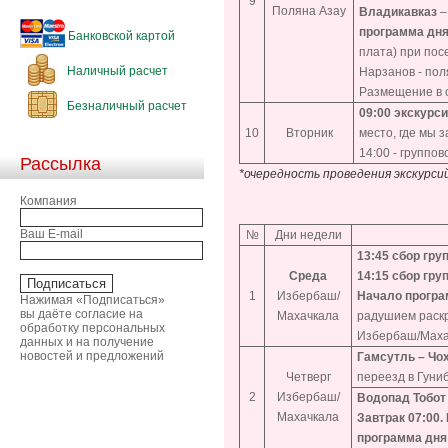
9
Поляна Азау
Владикавказ
программа дня
Банковской картой
плата) при пос
Наличный расчет
Нарзанов - пол
Размещение в 
Безналичный расчет
09:00 экскурс
10
Вторник
место, где мы 
14:00 - группо
Рассылка
*очередность проведения экскурс
Компания
Ваш E-mail
№
Дни недели
13:45 сбор гр
Среда
14:15 сбор гру
1
Избербаш/
Начало програ
Нажимая «Подписаться»
вы даёте согласие на
Махачкала
радушием раскр
обработку персональных
Избербаш/Маха
данных и на получение
новостей и предложений
Гамсутль – Чох
Четверг
переезд в Гуниб
2
Избербаш/
Водопад Тобот 
Махачкала
Завтрак 07:00.
программа дня