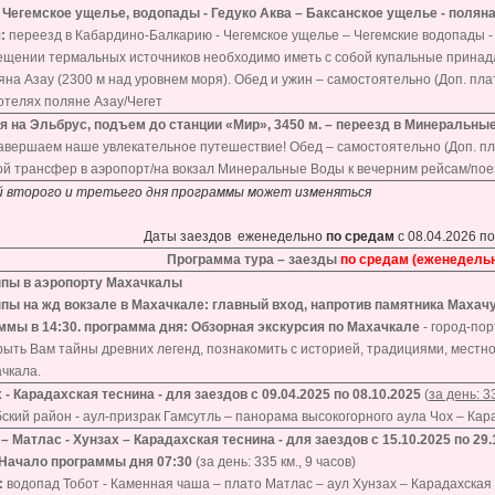
–
Чегемское ущелье, водопады - Гедуко Аква – Баксанское ущелье - поляна
:
переезд в Кабардино-Балкарию - Чегемское ущелье – Чегемские водопады - 
ещении термальных источников необходимо иметь с собой купальные принадл
яна Азау (2300 м над уровнем моря). Обед и ужин – самостоятельно (Доп. плат
отелях поляне Азау/Чегет
ия на Эльбрус, подъем до станции «Мир», 3450 м. – переезд в Минеральн
завершаем наше увлекательное путешествие! Обед – самостоятельно (Доп. пл
вой трансфер в аэропорт/на вокзал Минеральные Воды к вечерним рейсам/пое
ий второго и третьего дня программы может изменяться
Даты заездов еженедельно
по средам
с 08.04.2026 по
Программа тура – заезды
по средам (еженедельно
уппы в аэропорту Махачкалы
ппы на жд вокзале в Махачкале: главный вход, напротив памятника Махачу
ммы в 14:30. программа дня:
Обзорная экскурсия по Махачкале
- город-пор
ыть Вам тайны древних легенд, познакомить с историей, традициями, местной
чкала.
 - Карадахская теснина - для заездов с 09.04.2025 по 08.10.2025
(
за день: 3
ский район - аул-призрак Гамсутль – панорама высокогорного аула Чох – Кара
– Матлас - Хунзах – Карадахская теснина - для заездов с 15.10.2025 по 2
 Начало программы дня 07:30
(за день: 335 км., 9 часов)
:
водопад Тобот - Каменная чаша – плато Матлас – аул Хунзах – Карадахская 