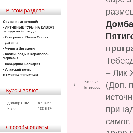
размещ
В этом разделе
Домба
Описание экскурсий:
- АКТИВНЫЕ ТУРЫ НА КАВКАЗ:
экскурсии + походы
Пятиг
- Северная и Южная Осетия
- Дагестан
прогр
- Чечня и Ингушетия
- Кавминводы и Карачаево-
Теберд
Черкесия
- Кабардино-Балкария
- Аланский вечер
– Лик 
ПАМЯТКА ТУРИСТАМ
Вторник
(Доп. 
3
Пятигорск
Курсы валют
источн
Доллар США........
87.1062
принад
Евро...................
100.6426
самост
Способы оплаты