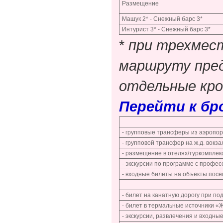
Размещение
Машук 2* - Снежный барс 3*
Интурист 3* - Снежный барс 3*
*
при трехмес
маршруту пред
отдельные кро
Перейти к б
- групповые трансферы из аэропорт
- групповой трансфер на ж.д. вок
- размещение в отелях/туркомплек
- экскурсии по программе с проф
- входные билеты на объекты посе
- билет на канатную дорогу при п
- билет в термальные источники «
- экскурсии, развлечения и входны