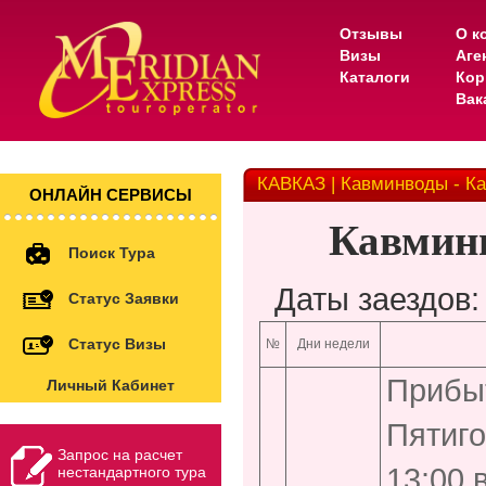
Отзывы
О к
Визы
Аге
Каталоги
Кор
Вак
КАВКАЗ | Кавминводы - К
ОНЛАЙН СЕРВИСЫ
Кавминв
Поиск Тура
Даты заездов
Статус Заявки
Статус Визы
№
Дни недели
Прибыт
Личный Кабинет
Пятиго
Запрос на расчет
13:00 
нестандартного тура