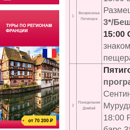
Размещ
Воскресенье
1
Пятигорск
3*/Беш
15:00
знаком
пещера
Пятиг
прогр
Сентин
Понедельник
Муруд
2
Домбай
18:00 
барс 3