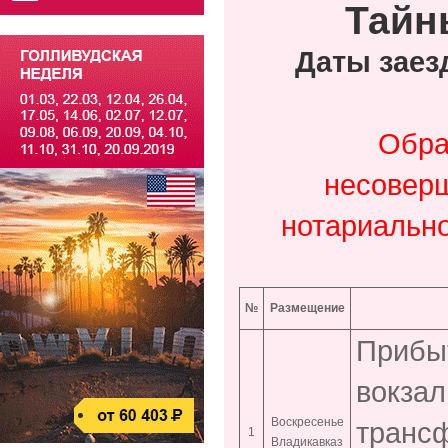
Тайн
Даты заез
Обра
несоверш
нотариально
№
Размещение
Прибы
вокзал
Воскресенье
трансф
1
Владикавказ