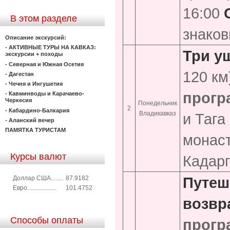
16:00
В этом разделе
знаков
Описание экскурсий:
- АКТИВНЫЕ ТУРЫ НА КАВКАЗ:
Три у
экскурсии + походы
- Северная и Южная Осетия
120 км
- Дагестан
- Чечня и Ингушетия
прогр
- Кавминводы и Карачаево-
Черкесия
Понедельник
2
- Кабардино-Балкария
Владикавказ
и Тага
- Аланский вечер
ПАМЯТКА ТУРИСТАМ
монаст
Курсы валют
Кадарг
Путеш
Доллар США........
87.9182
Евро...................
101.4752
возвр
Способы оплаты
прогр