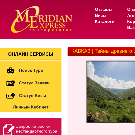
Отзывы
О к
Визы
Аге
Каталоги
Кор
Вак
КАВКАЗ | Тайны древнего 
ОНЛАЙН СЕРВИСЫ
Поиск Тура
Статус Заявки
Статус Визы
Личный Кабинет
Запрос на расчет
нестандартного тура