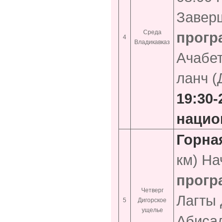
Заверш
Среда
прогр
4
Владикавказ
Ачабет
ланч (
19:30
нацио
Горна
км) На
прогр
Четверг
Лагты 
5
Дигорское
ущелье
Абисал