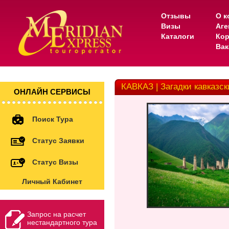
Отзывы
О к
Визы
Аге
Каталоги
Кор
Вак
КАВКАЗ | Загадки кавказс
ОНЛАЙН СЕРВИСЫ
Поиск Тура
Статус Заявки
Статус Визы
Личный Кабинет
Запрос на расчет
нестандартного тура