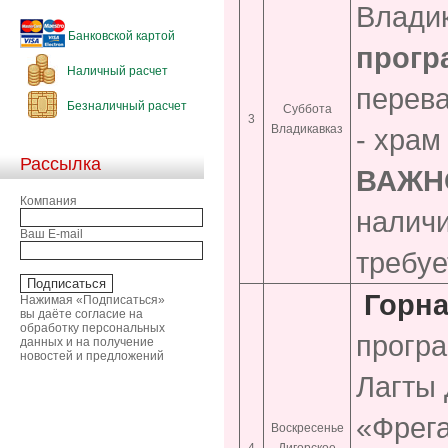
Влади
Банковской картой
прогр
Наличный расчет
перева
Безналичный расчет
Суббота
3
Владикавказ
- храм
Рассылка
ВАЖН
Компания
наличи
Ваш E-mail
требуе
Горна
Нажимая «Подписаться»
вы даёте согласие на
обработку персональных
програ
данных и на получение
новостей и предложений
Лагты 
«Фрега
Воскресенье
4
Дигорское