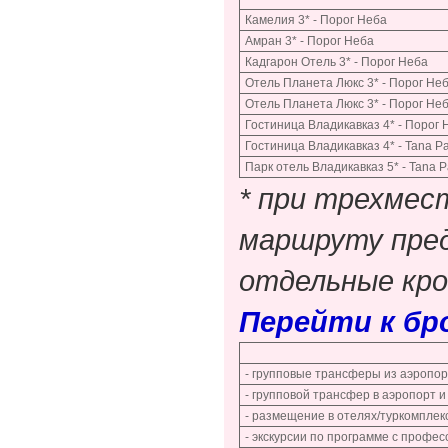
Камелия 3* - Порог Неба
Амран 3* - Порог Неба
Кадгарон Отель 3* - Порог Неба
Отель Планета Люкс 3* - Порог Не
Отель Планета Люкс 3* - Порог Не
Гостиница Владикавказ 4* - Порог 
Гостиница Владикавказ 4* - Tana Pa
Парк отель Владикавказ 5* - Tana P
* при трехмес
маршруту пред
отдельные кро
Перейти к б
- групповые трансферы из аэропорт
- групповой трансфер в аэропорт и
- размещение в отелях/туркомплек
- экскурсии по программе с проф