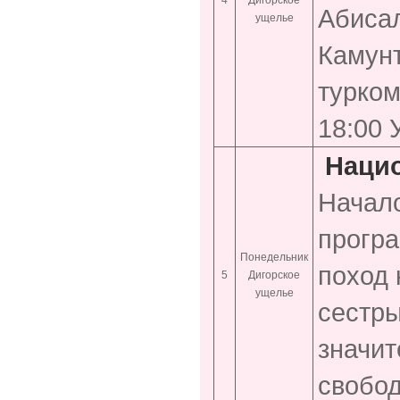
Абисал
ущелье
Камунт
турком
18:00 
Нацио
Начало
програ
Понедельник
поход 
5
Дигорское
ущелье
сестры
значит
свобод