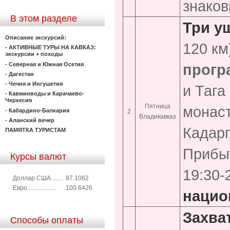
знаков
В этом разделе
Три у
Описание экскурсий:
120 км
- АКТИВНЫЕ ТУРЫ НА КАВКАЗ:
экскурсии + походы
прогр
- Северная и Южная Осетия
- Дагестан
- Чечня и Ингушетия
и Тага
- Кавминводы и Карачаево-
Черкесия
Пятница
монаст
- Кабардино-Балкария
2
Владикавказ
- Аланский вечер
Кадарг
ПАМЯТКА ТУРИСТАМ
Прибыт
Курсы валют
19:30-
Доллар США........
87.1062
Евро...................
100.6426
нацио
Захва
Способы оплаты