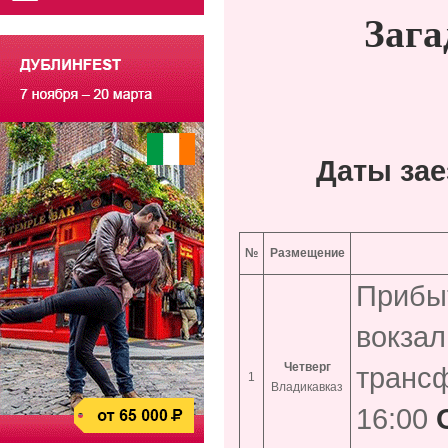
Зага
Даты за
№
Размещение
Прибыт
вокзал
Четверг
трансф
1
Владикавказ
16:00