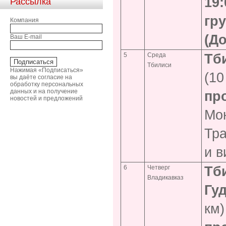
19
Рассылка
гр
Компания
(До
Ваш E-mail
5
Среда
Тб
Тбилиси
Нажимая «Подписаться»
(10
вы даёте согласие на
обработку персональных
данных и на получение
пр
новостей и предложений
Мон
Тра
и в
6
Четверг
Тб
Владикавказ
Гуд
км)