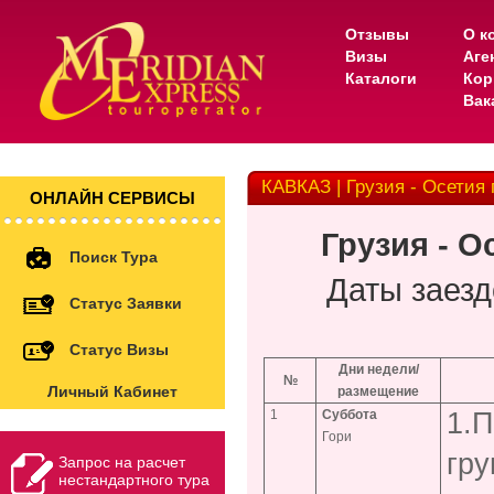
Отзывы
О к
Визы
Аге
Каталоги
Кор
Вак
КАВКАЗ | Грузия - Осетия 
ОНЛАЙН СЕРВИСЫ
Грузия - 
Поиск Тура
Даты заезд
Статус Заявки
Статус Визы
Дни недели/
№
Личный Кабинет
размещение
1
Суббота
1.П
Гори
гр
Запрос на расчет
нестандартного тура