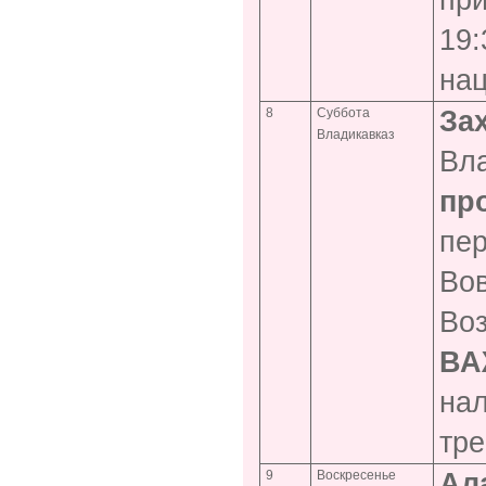
при
19:
нац
8
Суббота
За
Владикавказ
Вл
пр
пер
Вов
Во
ВА
нал
тре
9
Воскресенье
Ал