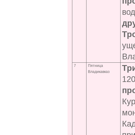
пр
вод
др
Тр
уще
Вла
7
Пятница
Тр
Владикавказ
120
пр
Кур
мон
Кад