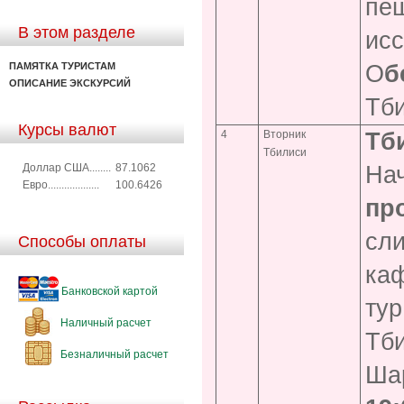
пещ
В этом разделе
исс
ПАМЯТКА ТУРИСТАМ
О
б
ОПИСАНИЕ ЭКСКУРСИЙ
Тб
Курсы валют
4
Вторник
Тб
Тбилиси
Доллар США........
87.1062
Нач
Евро...................
100.6426
пр
сли
Способы оплаты
каф
Банковской картой
тур
Наличный расчет
Тби
Безналичный расчет
Ша