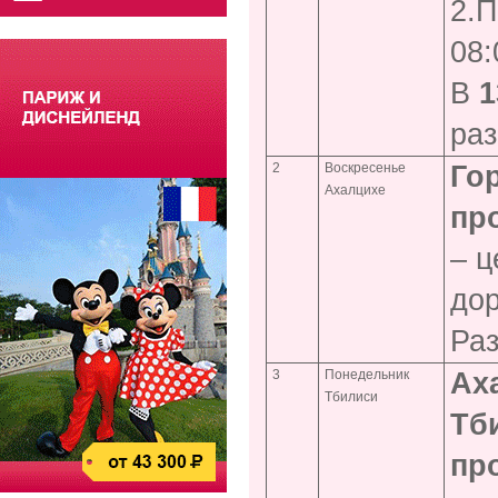
2.П
08:
В
1
раз
2
Воскресенье
Го
Ахалцихе
пр
– ц
дор
Раз
3
Понедельник
Ах
Тбилиси
Тб
пр