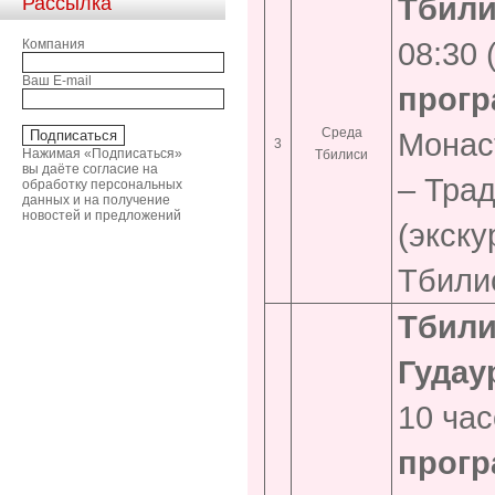
Тбили
Рассылка
08:30 
Компания
Ваш E-mail
прогр
Среда
Монас
3
Нажимая «Подписаться»
Тбилиси
вы даёте согласие на
– Трад
обработку персональных
данных и на получение
новостей и предложений
(экску
Тбили
Тбили
Гудау
10 час
прогр