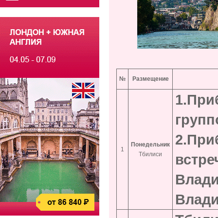
№
Размещение
1.
Приб
групп
2.При
Понедельник
1
Тбилиси
встре
Влади
Влади