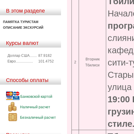
Тбили
В этом разделе
Начало
ПАМЯТКА ТУРИСТАМ
прогр
ОПИСАНИЕ ЭКСКУРСИЙ
слияни
Курсы валют
кафед
Доллар США........
87.9182
Вторник
сити-т
Евро...................
101.4752
2
Тбилиси
Стары
Способы оплаты
улица
19:00
Банковской картой
Наличный расчет
грузи
Безналичный расчет
стиле.