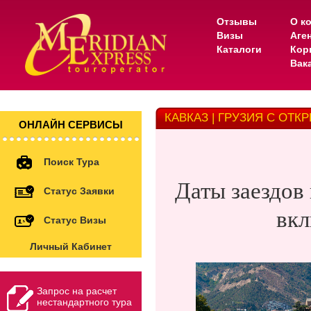
Отзывы
О к
Визы
Аге
Каталоги
Кор
Вак
КАВКАЗ | ГРУЗИЯ С ОТК
ОНЛАЙН СЕРВИСЫ
Поиск Тура
Даты заездов
Статус Заявки
вкл
Статус Визы
Личный Кабинет
Запрос на расчет
нестандартного тура