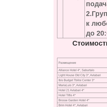
подач
2.Гру
к люб
до 20
Стоимост
Размещение
Alliance Hotel 4*, Saburtalo
Light House Old City 3*, Avlabari
Ibis Budget Tbilisi Center 3*
MariaLuis 3*, Avlabari
Hotel 21 Avlabari 4*
Hotel Tiflis 4*
Brosse Garden Hotel 4*
Brim Hotel 4*, Avlabari