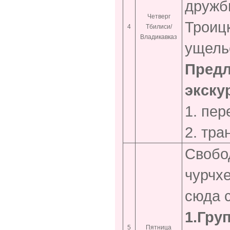
дружб
Четверг
Троицк
4
Тбилиси/
Владикавказ
ущель
Предл
экску
1. пер
2. тр
Свобо
чурчх
сюда 
1.Гру
5
Пятница