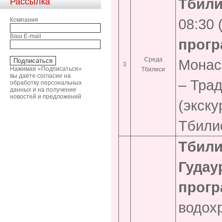
Тбили
Рассылка
08:30 
Компания
Ваш E-mail
прогр
Среда
Монас
3
Нажимая «Подписаться»
Тбилиси
вы даёте согласие на
– Трад
обработку персональных
данных и на получение
новостей и предложений
(экску
Тбили
Тбили
Гудау
прогр
водохр