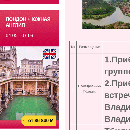
№
Размещение
1.
Приб
групп
2.При
Понедельник
1
Тбилиси
встре
Влади
Влади