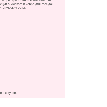
 РФ при оформлении в консульстве
еции в Москве; 85 евро для граждан
ологические зоны.
е экскурсий.