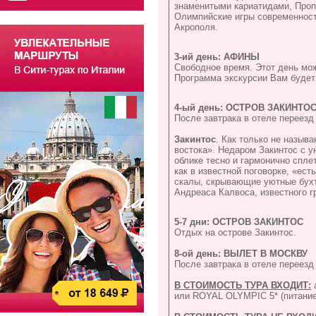
знаменитыми кариатидами, Проп
Олимпийские игры современност
Акрополя.
3-ий день: АФИНЫ
Свободное время. Этот день мож
Программа экскурсии Вам будет
4-ый день: ОСТРОВ ЗАКИНТО
После завтрака в отеле переезд
Закинтос
. Как только не называ
востока». Недаром Закинтос с у
облике тесно и гармонично спле
как в известной поговорке, «ес
скалы, скрывающие уютные бухт
Андреаса Калвоса, известного г
5-7 дни: ОСТРОВ ЗАКИНТОС
Отдых на острове Закинтос.
8-ой день: ВЫЛЕТ В МОСКВУ
После завтрака в отеле переезд
В СТОИМОСТЬ ТУРА ВХОДИТ:
или ROYAL OLYMPIC 5* (питание