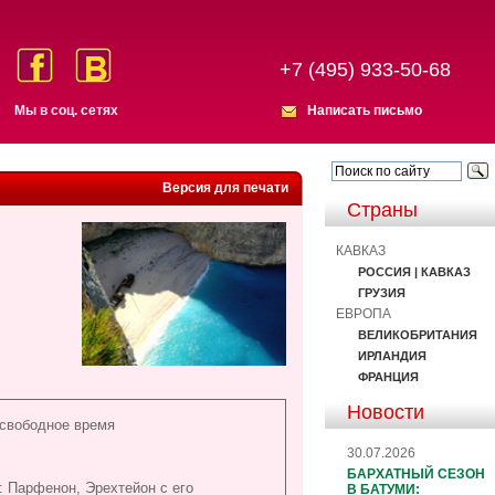
+7 (495) 933-50-68
Мы в соц. сетях
Написать письмо
Версия для печати
Страны
КАВКАЗ
РОССИЯ | КАВКАЗ
ГРУЗИЯ
ЕВРОПА
ВЕЛИКОБРИТАНИЯ
ИРЛАНДИЯ
ФРАНЦИЯ
Новости
 свободное время
30.07.2026
БАРХАТНЫЙ СЕЗОН
: Парфенон, Эрехтейон с его
В БАТУМИ: