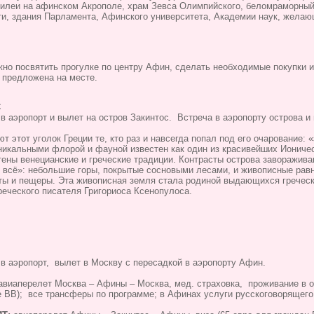
илеи на афинском Акрополе, храм Зевса Олимпийского, беломраморный с
и, здания Парламента, Афинского университета, Академии наук, желаю
но посвятить прогулке по центру Афин, сделать необходимые покупки и
 предложена на месте.
С
 в аэропорт и вылет на остров Закинтос. Встреча в аэропорту острова и
ют этот уголок Греции те, кто раз и навсегда попал под его очарование:
никальными флорой и фауной известен как один из красивейших Ионичес
тены венецианские и греческие традиции. Контрасты острова заворажива
ть всё»: небольшие горы, покрытые сосновыми лесами, и живописные ра
ы и пещеры. Эта живописная земля стала родиной выдающихся греческ
реческого писателя Григориоса Ксенопулоса.
 в аэропорт, вылет в Москву с пересадкой в аэропорту Афин.
авиаперелет Москва – Афины – Москва, мед. страховка, проживание в
 ВВ); все трансферы по программе; в Афинах услуги русскоговорящего