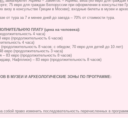
Т:
авиаперелет Афины – Закинтос – Афины, виза (65 евро для граждан
урге; 75 евро для граждан Белоруссии при оформлении в консульстве Гр
 визу в консульстве Греции в Москве); входные билеты в музеи и архе
азе от тура за 7 и менее дней до заезда – 70% от стоимости тура.
ОЛНИТЕЛЬНУЮ ПЛАТУ (цена на человека):
продолжительность 4 часа)
0 евро (продолжительность 6 часов)
жительность 4 часа)
о (продолжительность 8 часов; с обедом; 70 евро для детей до 10 лет)
48 евро (продолжительность 3 часа)
я – 83 евро (продолжительность 8 часов)
идавр, Нафплион) – 83 евро (продолжительность 8 часов)
ОВ В МУЗЕИ И АРХЕОЛОГИЧЕСКИЕ ЗОНЫ ПО ПРОГРАММЕ:
за собой право изменить последовательность перечисленных в программ