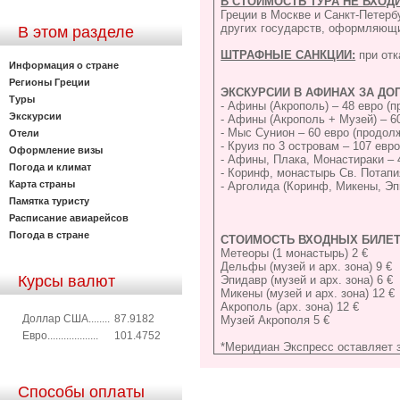
В СТОИМОСТЬ ТУРА НЕ ВХОДИ
Греции в Москве и Санкт-Петерб
других государств, оформляющих
В этом разделе
ШТРАФНЫЕ САНКЦИИ:
при отк
Информация о стране
Регионы Греции
ЭКСКУРСИИ В АФИНАХ ЗА ДОП
Туры
- Афины (Акрополь) – 48 евро (
Экскурсии
- Афины (Акрополь + Музей) – 6
- Мыс Сунион – 60 евро (продол
Отели
- Круиз по 3 островам – 107 евр
Оформление визы
- Афины, Плака, Монастираки – 
Погода и климат
- Коринф, монастырь Св. Потапи
Карта страны
- Арголида (Коринф, Микены, Эп
Памятка туристу
Расписание авиарейсов
Погода в стране
СТОИМОСТЬ ВХОДНЫХ БИЛЕТ
Метеоры (1 монастырь) 2 €
Дельфы (музей и арх. зона) 9 €
Курсы валют
Эпидавр (музей и арх. зона) 6 €
Микены (музей и арх. зона) 12 €
Акрополь (арх. зона) 12 €
Доллар США........
87.9182
Музей Акрополя 5 €
Евро...................
101.4752
*Меридиан Экспресс оставляет 
Способы оплаты