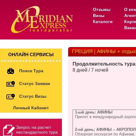
Отзывы
О ко
Визы
Аген
Каталоги
Корп
Вака
ГРЕЦИЯ | АФИНЫ + отдых
ОНЛАЙН СЕРВИСЫ
Продолжительность тура
8 дней / 7 ночей
Поиск Тура
Статус Заявки
Статус Визы
Личный Кабинет
1-ый день: АФИНЫ
Прилет в международный аэропор
Запрос на расчет
2-ой день: АФИНЫ – АКРОПОЛЬ
нестандартного тура
Обзорная экскурсия по Афинам.