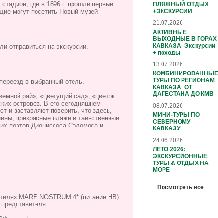
тадион, где в 1896 г. прошли первые
ПЛЯЖНЫЙ ОТДЫХ
+ЭКСКУРСИИ
щие могут посетить Новый музей
21.07.2026
АКТИВНЫЕ
ВЫХОДНЫЕ В ГОРАХ
КАВКАЗА! Экскурсии
ли отправиться на экскурсии.
+ походы
13.07.2026
КОМБИНИРОВАННЫЕ
ТУРЫ ПО РЕГИОНАМ
 переезд в выбранный отель.
КАВКАЗА: ОТ
ДАГЕСТАНА ДО КМВ
 «земной рай», «цветущий сад», «цветок
ких островов. В его сегодняшнем
08.07.2026
ют и заставляют поверить, что здесь,
МИНИ-ТУРЫ ПО
внины, прекрасные пляжи и таинственные
СЕВЕРНОМУ
их поэтов Диониссоса Соломоса и
КАВКАЗУ
24.06.2026
ЛЕТО 2026:
ЭКСКУРСИОННЫЕ
ТУРЫ & ОТДЫХ НА
МОРЕ
Посмотреть все
 отелях MARE NOSTRUM 4* (питание HВ)
 представителя.