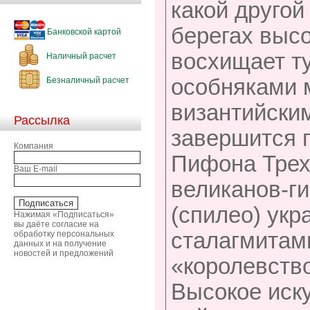
какой другой
берегах высо
Банковской картой
восхищает т
Наличный расчет
особняками м
Безналичный расчет
византийски
Рассылка
завершится 
Компания
Пифона Трех
Ваш E-mail
великанов-ги
(спилео) укр
Нажимая «Подписаться»
вы даёте согласие на
сталагмитам
обработку персональных
данных и на получение
новостей и предложений
«королевств
Высокое иск