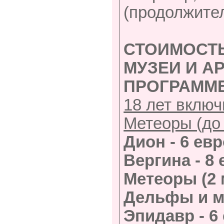
(продолжител
СТОИМОСТЬ
МУЗЕИ И А
ПРОГРАММ
18 лет вклю
Метеоры (до
Дион -
6 евр
Вергина -
8 
Метеоры (2 
Дельфы и м
Эпидавр -
6