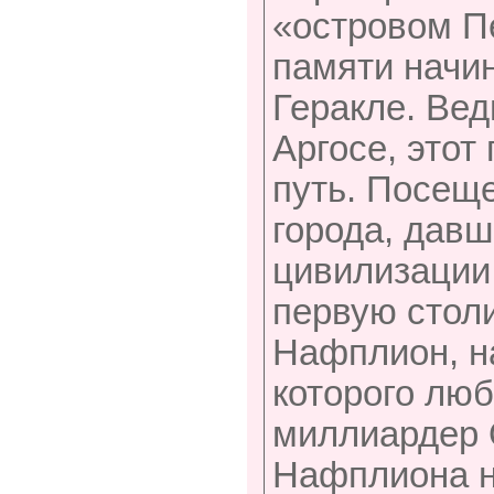
«островом П
памяти начи
Геракле. Вед
Аргосе, этот
путь. Посещ
города, давш
цивилизации.
первую столи
Нафплион, н
которого люб
миллиардер 
Нафплиона н