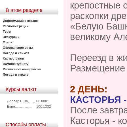
крепостные с
В этом разделе
раскопки дре
Информация о стране
«Белую Башн
Регионы Греции
Туры
великому Ал
Экскурсии
Отели
Оформление визы
Погода и климат
Переезд в ж
Карта страны
Памятка туристу
Размещение 
Расписание авиарейсов
Погода в стране
2 ДЕНЬ:
Курсы валют
КАСТОРЬЯ 
Доллар США........
86.8081
Евро...................
100.1332
После завтра
Касторья - к
Способы оплаты