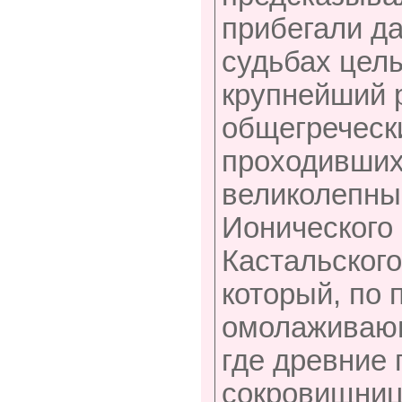
прибегали да
судьбах целы
крупнейший 
общегречески
проходивших
великолепны
Ионического 
Кастальского
который, по 
омолаживающ
где древние 
сокровищниц