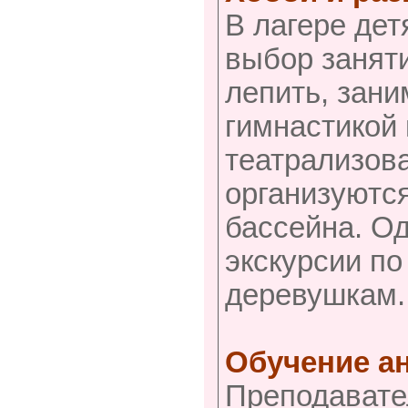
В лагере де
выбор заняти
лепить, зани
гимнастикой 
театрализов
организуются
бассейна. Од
экскурсии п
деревушкам.
Обучение а
Преподавате