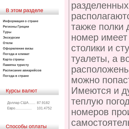
разделенных 
В этом разделе
располагаютс
Информация о стране
также полки 
Регионы Греции
Туры
номер имеет 
Экскурсии
Отели
столики и ст
Оформление визы
Погода и климат
туалеты, а 
Карта страны
Памятка туристу
расположены
Расписание авиарейсов
Погода в стране
можно попас
Имеются и д
Курсы валют
теплую пого
Доллар США........
87.9182
Евро...................
101.4752
номеров про
самостоятел
Способы оплаты