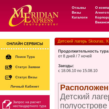
Отзывы
О комп
Визы
Агентс
Каталоги
Корпор
Ваканс
Детский лагерь Skouras, 
ОНЛАЙН СЕРВИСЫ
Продолжительность тура
от 8 дней / 7 ночей
Поиск Тура
Заезды:
Статус Заявки
с 18.06.10 по 15.08.10
Статус Визы
Расположен
Личный Кабинет
Детский лаге
Запрос на расчет
полуострове 
нестандартного тура