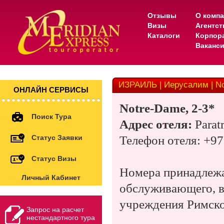
Отзывы
О комп
Визы
Агентс
Каталоги
Корпор
Ваканс
ИЗРАИЛЬ | Иерусалим | No
ОНЛАЙН СЕРВИСЫ
Notre-Dame, 2-3*
Поиск Тура
Адрес отеля:
Parat
Статус Заявки
Телефон отеля: +97
Статус Визы
Номера принадлежа
Личный Кабинет
обслуживающего, в
учреждения Римско
Запрос на расчет
нестандартного тура