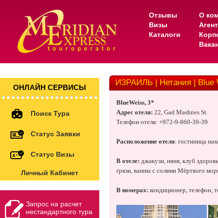
Отзывы
О ко
Визы
Аген
Каталоги
Корп
Вака
ИЗРАИЛЬ | Нетания | Blue 
ОНЛАЙН СЕРВИСЫ
BlueWeiss, 3*
Адрес отеля:
22,
Gad Mashnes St
.
Поиск Тура
Телефон отеля: +972-9-860-39-39
Статус Заявки
Расположение отеля
: гостиница нах
Статус Визы
В отеле:
джакузи, няня, клуб здоров
грязи, ванны с солями Мёртвого моря
Личный Кабинет
В номерах:
кондиционер, телефон, т
Запрос на расчет
нестандартного тура