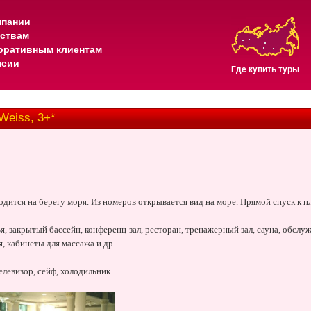
мпании
тствам
оративным клиентам
нсии
Где купить туры
Weiss, 3+*
одится на берегу моря. Из номеров открывается вид на море. Прямой спуск к п
ья, закрытый бассейн, конференц-зал, ресторан, тренажерный зал, сауна, обслу
, кабинеты для массажа и др.
елевизор, сейф, холодильник.