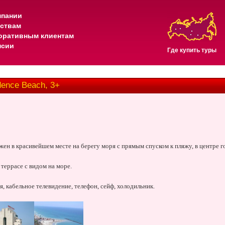
мпании
тствам
оративным клиентам
нсии
Где купить туры
dence Beach, 3+
ожен в красивейшем месте на берегу моря с прямым спуском к пляжу, в центре г
 террасе с видом на море.
, кабельное телевидение, телефон, сейф, холодильник.