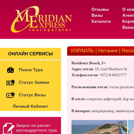
Отзывы
О ко
Визы
Аген
Каталоги
Корп
Вака
ИЗРАИЛЬ | Нетания | Resi
ОНЛАЙН СЕРВИСЫ
Residence
Beach
, 3+
Адрес
отеля
:
16, Gad Machnes St.
Поиск Тура
Телефон отеля:
+972-9-8623777
Статус Заявки
Расположение отеля
: отель распол
Статус Визы
В отеле:
спортзал, кафетерий, бар на
Личный Кабинет
В номерах:
кондиционер, мини-кухня
Запрос на расчет
нестандартного тура