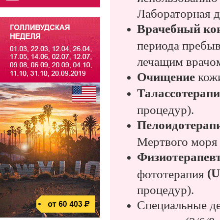
Лабораторная д
Врачебный ко
периода пребыв
лечащим врачо
Очищение
кож
Талассотерап
процедур).
Пелоидотерапи
Мертвого моря 
Физиотерапев
(
U
фототерапия
процедур).
Специальные де