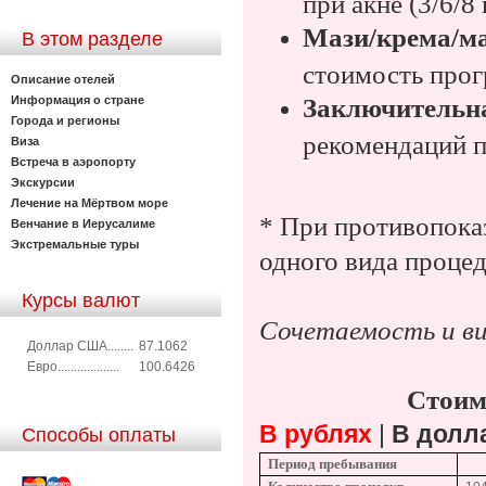
при акне (3/6/8
Мази/крема/м
В этом разделе
стоимость прог
Описание отелей
Информация о стране
Заключительна
Города и регионы
рекомендаций п
Виза
Встреча в аэропорту
Экскурсии
Лечение на Мёртвом море
*
При противопоказ
Венчание в Иерусалиме
Экстремальные туры
одного вида проце
Курсы валют
Сочетаемость и ви
Доллар США........
87.1062
Евро...................
100.6426
Стоим
В рублях
|
В долл
Способы оплаты
Период пребывания