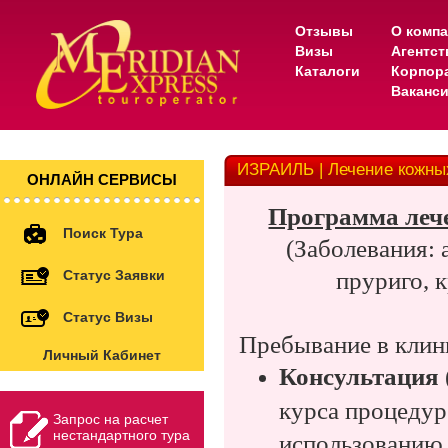
Отзывы
О комп
Визы
Агентс
Каталоги
Корпор
Ваканс
ИЗРАИЛЬ | Лечение кожны
ОНЛАЙН СЕРВИСЫ
Программа леч
Поиск Тура
(Заболевания: 
Статус Заявки
пруриго, 
Статус Визы
Пребывание в клин
Личный Кабинет
Консультация
курса процедур
Запрос на расчет
нестандартного тура
использованию