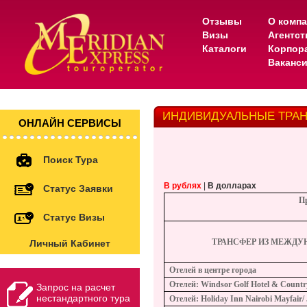
Отзывы
О комп
Визы
Агентс
Каталоги
Корпор
Ваканс
ИНДИВИДУАЛЬНЫЕ ТРАН
ОНЛАЙН СЕРВИСЫ
Поиск Тура
В рублях
|
В долларах
Статус Заявки
Пр
Статус Визы
ТРАНСФЕР ИЗ МЕЖДУ
Личный Кабинет
Отелей в центре города
Отелей
: Windsor Golf Hotel & Country
Запрос на расчет
нестандартного тура
Отелей
: Holiday Inn Nairobi Mayfair/