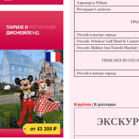
Аэропорта
Wilson
Ресторана
Carnivore
ТРА
Отелей в центре города
Отелей
: Windsor Golf Hotel & Country
Отелей
: Holiday Inn Nairobi Mayfair/
ТРАНСФЕР
ИЗ
ОТЕЛ
Отелей в центре города
В рублях
|
В долларах
ЭКСКУ