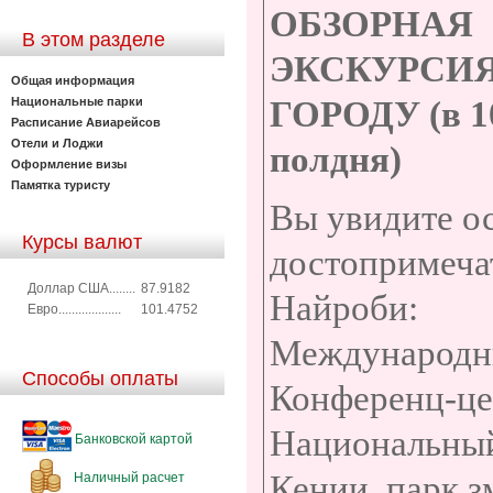
ОБЗОРНАЯ
В этом разделе
ЭКСКУРСИЯ
Общая информация
Национальные парки
ГОРОДУ (в 1
Расписание Авиарейсов
Отели и Лоджи
полдня)
Оформление визы
Памятка туристу
Вы увидите о
Курсы валют
достопримеча
Доллар США........
87.9182
Найроби:
Евро...................
101.4752
Международ
Способы оплаты
Конференц-це
Национальны
Банковской картой
Кении, парк з
Наличный расчет