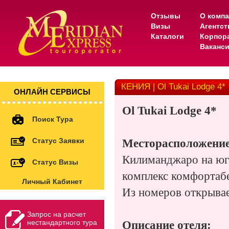
Отзывы
О комп
Визы
Агентс
Каталоги
Корпор
Ваканс
КЕНИЯ | Ol Tukai Lodge 4*
ОНЛАЙН СЕРВИСЫ
Ol Tukai Lodge 4*
Поиск Тура
Статус Заявки
Месторасположение
Килиманджаро на юг
Статус Визы
комплекс комфортабе
Личный Кабинет
Из номеров открыва
Запрос на расчет
нестандартного тура
Описание отеля: