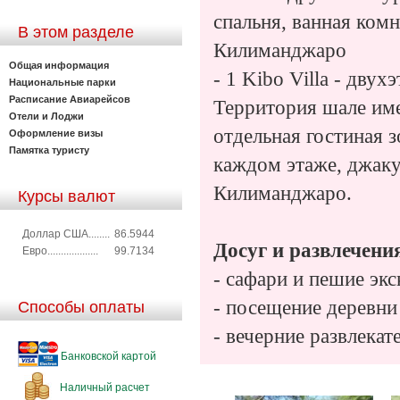
спальня, ванная комн
В этом разделе
Килиманджаро
Общая информация
- 1 Kibo Villa - дву
Национальные парки
Расписание Авиарейсов
Территория шале име
Отели и Лоджи
отдельная гостиная 
Оформление визы
Памятка туристу
каждом этаже, джаку
Килиманджаро.
Курсы валют
Доллар США........
86.5944
Досуг и развлечени
Евро...................
99.7134
- сафари и пешие экс
- посещение деревни
Способы оплаты
- вечерние развлека
Банковской картой
Наличный расчет