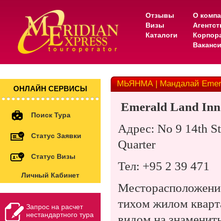
Отзывы
О комп
Визы
Агентс
Каталоги
Корпор
Ваканс
МЬЯНМА | Мандалай Emeral
ОНЛАЙН СЕРВИСЫ
Emerald Land Inn
Поиск Тура
Адрес: No 9 14th St
Статус Заявки
Quarter
Статус Визы
Тел: +95 2 39 471
Личный Кабинет
Месторасположение
тихом жилом кварта
Запрос на расчет
нестандартного тура
видом на знаменит