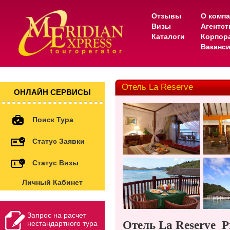
Отзывы
О комп
Визы
Агентс
Каталоги
Корпор
Ваканс
Отель La Reserve
ОНЛАЙН СЕРВИСЫ
Поиск Тура
Статус Заявки
Статус Визы
Личный Кабинет
Запрос на расчет
Отель
La Reserve
P
нестандартного тура