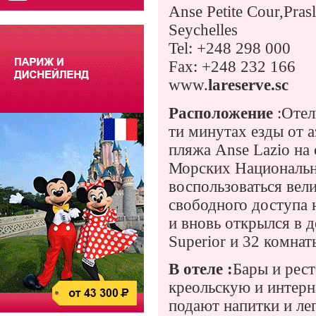
Anse Petite Cour,Prasl
Seychelles
Tel: +248 298 000
Fax: +248 232 166
www.
lareserve
.
sc
Расположение
:Отел
ти минутах езды от а
пляжа Anse Lazio на
Морских Национальн
воспользоваться вел
свободного доступа 
и вновь открылся в д
Superior и 32 комнат
В отеле :
Бары и рест
креольскую и интерн
подают напитки и лег