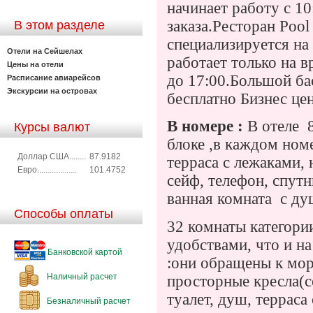
начинает работу с 1
заказа.Ресторан Pool
В этом разделе
специализируется на
Отели на Сейшелах
работает только на в
Цены на отели
до 17:00.Большой ба
Расписание авиарейсов
Экскурсии на островах
бесплатно Бизнес цен
В номере :
В отеле
Курсы валют
блоке ,в каждом ном
Доллар США........
87.9182
терраса с лежаками, 
Евро...................
101.4752
сейф, телефон, спутн
ванная комната
с ду
Способы оплаты
32 комнаты категори
удобствами, что и на
Банковской картой
:они обращены к мор
Наличный расчет
просторные кресла(с
туалет, душ, терраса
Безналичный расчет