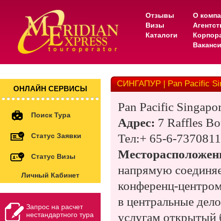
Отзывы
О комп
Визы
Агентс
Каталоги
Корпор
Ваканс
СИНГАПУР | Pan Pacific Si
ОНЛАЙН СЕРВИСЫ
Pan Pacific Singapo
Поиск Тура
Адрес:
7 Raffles Bo
Статус Заявки
Тел:+ 65-6-7370811
Месторасположен
Статус Визы
напрямую соединяе
Личный Кабинет
конференц-центром 
в центральные дел
Запрос на расчет
нестандартного тура
услугам открытый б